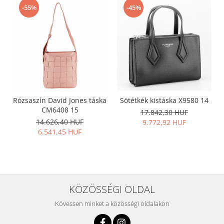
-55%
-45%
Rózsaszín David Jones táska
Sötétkék kistáska X9580 14
CM6408 15
17.842,30 HUF
14.626,40 HUF
9.772,92 HUF
6.541,45 HUF
KÖZÖSSÉGI OLDAL
Kövessen minket a közösségi oldalakon