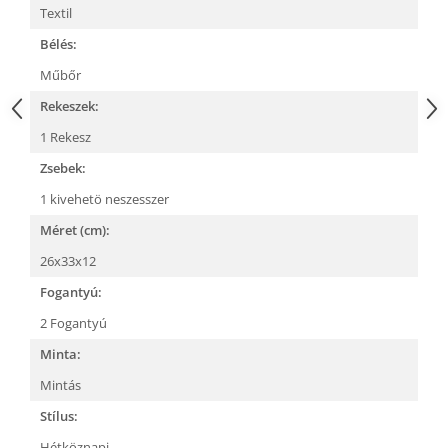
Textil
Bélés:
Műbőr
Rekeszek:
1 Rekesz
Zsebek:
1 kivehetö neszesszer
Méret (cm):
26x33x12
Fogantyú:
2 Fogantyú
Minta:
Mintás
Stílus:
Hétköznapi