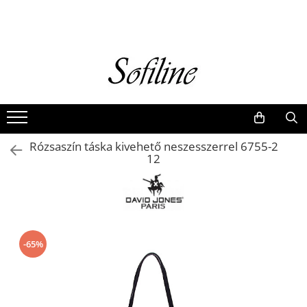
Nők
Kiegészítők
Táskák és retikülök
Valódi bőr
Hátizsákok
Rózsaszín táska kivehető neszesszerrel 6755-2
Elegáns kistáskák
12
Pénztárcák
Övek
-65%