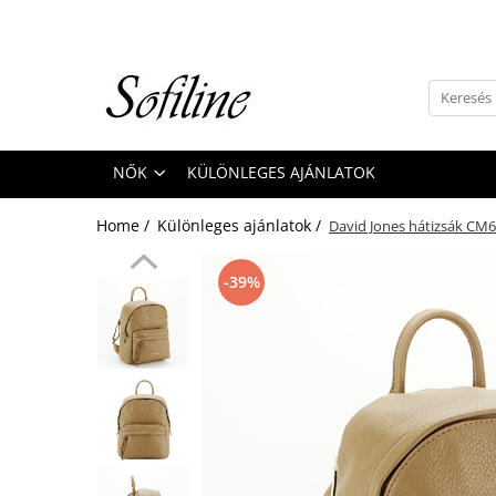
Nők
Kiegészítők
Táskák és retikülök
NŐK
KÜLÖNLEGES AJÁNLATOK
Valódi bőr
Hátizsákok
Home /
Különleges ajánlatok /
David Jones hátizsák CM
Elegáns kistáskák
Pénztárcák
-39%
Övek