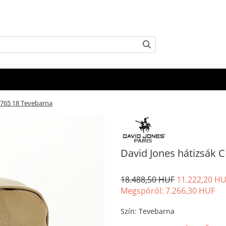
6765 18 Tevebarna
David Jones hátizsák 
18.488,50 HUF
11.222,20 H
Megspóról:
7.266,30
HUF
Szín
:
Tevebarna