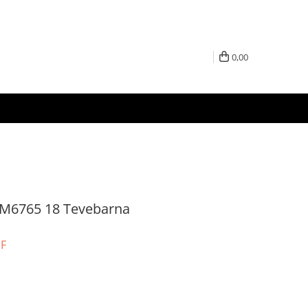
0,00
CM6765 18 Tevebarna
UF