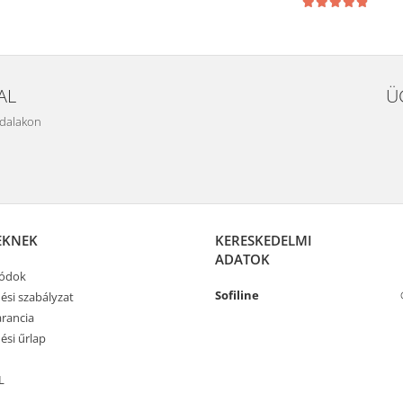
AL
Ü
ldalakon
EKNEK
KERESKEDELMI
ADATOK
módok
Sofiline
ési szabályzat
rancia
ési űrlap
L