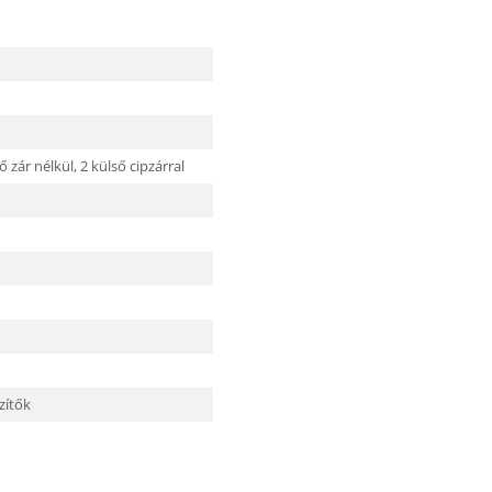
ő zár nélkül,
2 külső cipzárral
szítők