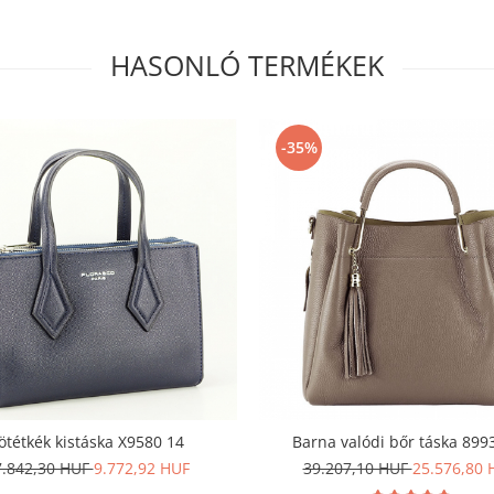
HASONLÓ TERMÉKEK
-35%
ötétkék kistáska X9580 14
Barna valódi bőr táska 899
7.842,30 HUF
9.772,92 HUF
39.207,10 HUF
25.576,80 