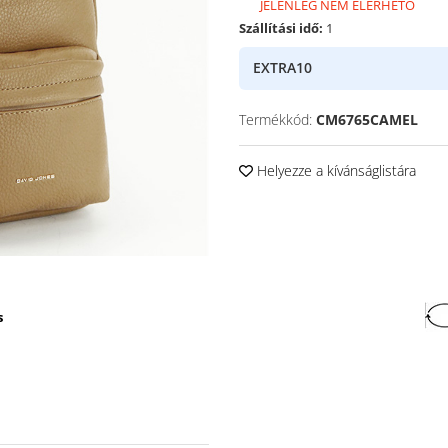
JELENLEG NEM ELÉRHETŐ
Szállítási idő:
1
EXTRA10
Termékkód:
CM6765CAMEL
Helyezze a kívánságlistára
s