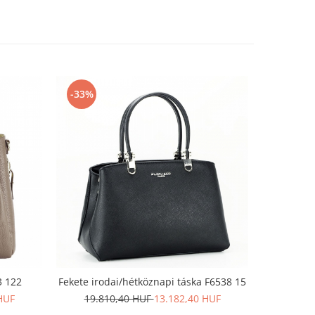
-33%
-37%
3 122
Fekete irodai/hétköznapi táska F6538 15
Nagy mé
HUF
19.810,40 HUF
13.182,40 HUF
21.7