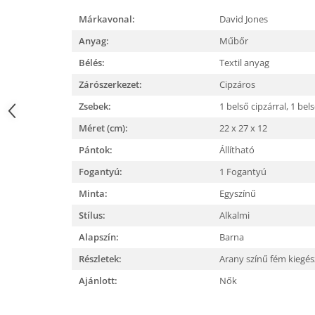
Márkavonal:
David Jones
Anyag:
Műbőr
Bélés:
Textil anyag
Zárószerkezet:
Cipzáros
Zsebek:
1 belső cipzárral,
1 bels
Méret (cm):
22 x 27 x 12
Pántok:
Állítható
Fogantyú:
1 Fogantyú
Minta:
Egyszínű
Stílus:
Alkalmi
Alapszín:
Barna
Részletek:
Arany színű fém kiegé
Ajánlott:
Nők