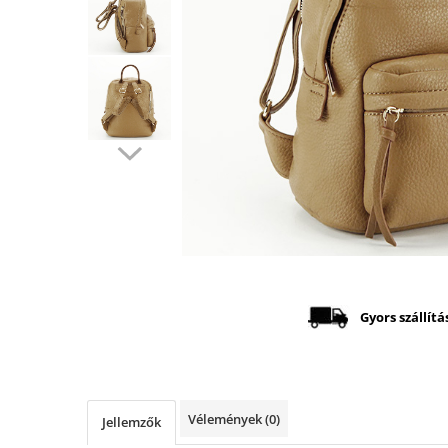
Distribuie
pe
Facebook
Gyors szállítá
Vélemények
(0)
Jellemzők