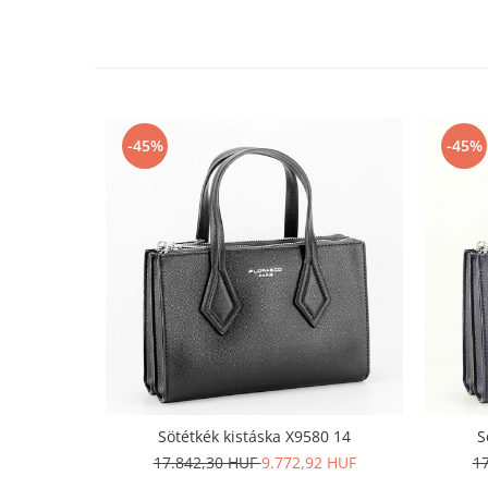
-45%
-45%
Sötétkék kistáska X9580 14
S
17.842,30 HUF
9.772,92 HUF
1