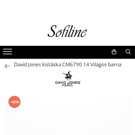
Nők
Kiegészítők
Táskák és retikülök
Valódi bőr
Hátizsákok
David Jones kistáska CM6790 14 Világos barna
Elegáns kistáskák
Pénztárcák
Övek
-48%