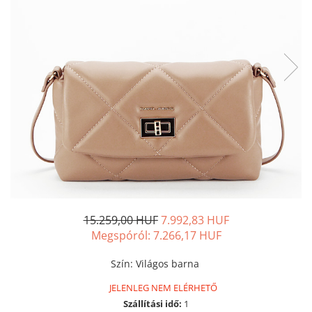
15.259,00 HUF
7.992,83 HUF
Megspóról:
7.266,17
HUF
Szín
:
Világos barna
JELENLEG NEM ELÉRHETŐ
Szállítási idő:
1