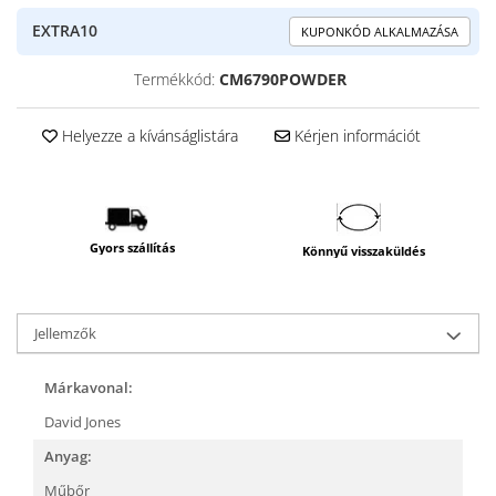
EXTRA10
KUPONKÓD ALKALMAZÁSA
Termékkód:
CM6790POWDER
Helyezze a kívánságlistára
Kérjen információt
Gyors szállítás
Könnyű visszaküldés
Jellemzők
Márkavonal:
David Jones
Anyag:
Műbőr