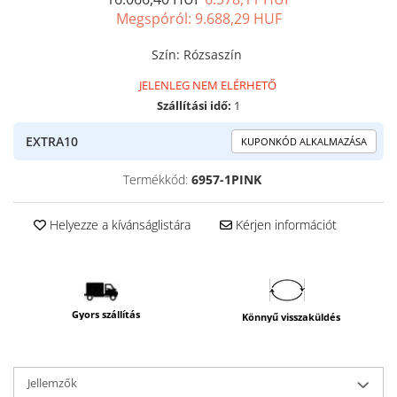
Megspóról:
9.688,29
HUF
Szín
:
Rózsaszín
JELENLEG NEM ELÉRHETŐ
Szállítási idő:
1
EXTRA10
KUPONKÓD ALKALMAZÁSA
Termékkód:
6957-1PINK
Helyezze a kívánságlistára
Kérjen információt
Gyors szállítás
Könnyű visszaküldés
Jellemzők