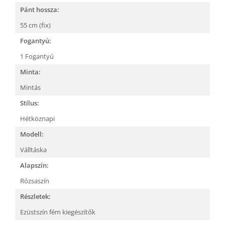
Pánt hossza:
55 cm (fix)
Fogantyú:
1 Fogantyú
Minta:
Mintás
Stílus:
Hétköznapi
Modell:
Válltáska
Alapszín:
Rózsaszín
Részletek:
Ezüstszín fém kiegészítők