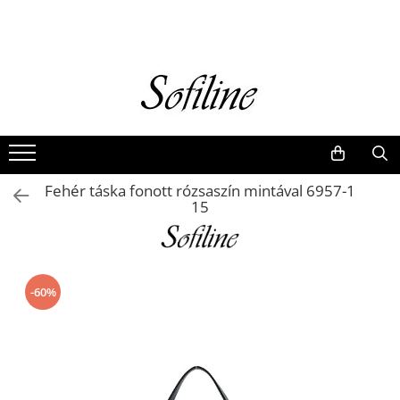
Nők
Kiegészítők
Táskák és retikülök
Valódi bőr
Hátizsákok
Fehér táska fonott rózsaszín mintával 6957-1
Elegáns kistáskák
15
Pénztárcák
Övek
-60%