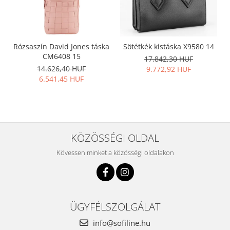
Rózsaszín David Jones táska
Sötétkék kistáska X9580 14
CM6408 15
17.842,30 HUF
14.626,40 HUF
9.772,92 HUF
6.541,45 HUF
KÖZÖSSÉGI OLDAL
Kövessen minket a közösségi oldalakon
ÜGYFÉLSZOLGÁLAT
info@sofiline.hu