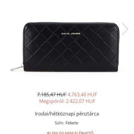
7.185,47 HUF
4.763,40 HUF
Megspóról:
2.422,07
HUF
Irodai/hétköznapi pénztárca
Szín
:
Fekete
JELENLEG NEM ELÉRHETŐ