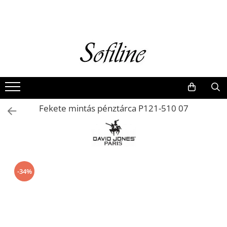
Nők
Kiegészítők
Táskák és retikülök
Valódi bőr
Hátizsákok
Fekete mintás pénztárca P121-510 07
Elegáns kistáskák
Pénztárcák
Övek
-34%