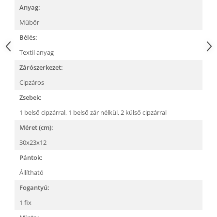
Anyag:
Műbőr
Bélés:
Textil anyag
Zárószerkezet:
Cipzáros
Zsebek:
1 belső cipzárral,
1 belső zár nélkül,
2 külső cipzárral
Méret (cm):
30x23x12
Pántok:
Állítható
Fogantyú:
1 fix