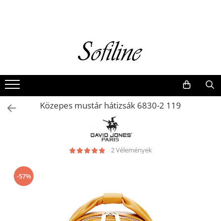
Nők
Kiegészítők
Táskák és retikülök
Valódi bőr
Hátizsákok
Közepes mustár hátizsák 6830-2 119
Elegáns kistáskák
Pénztárcák
Övek
2 Vélemények
-57%