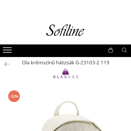
Nők
Kiegészítők
Táskák és retikülök
Valódi bőr
Hátizsákok
Ola krémszínű hátizsák G-23103-2 119
Elegáns kistáskák
Pénztárcák
Övek
-52%