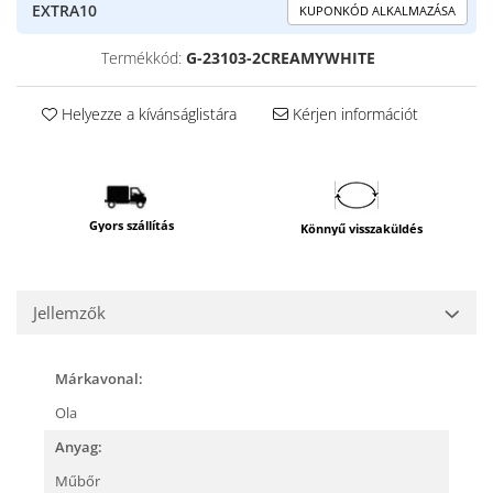
EXTRA10
KUPONKÓD ALKALMAZÁSA
Termékkód:
G-23103-2CREAMYWHITE
Helyezze a kívánságlistára
Kérjen információt
Gyors szállítás
Könnyű visszaküldés
Jellemzők
Márkavonal:
Ola
Anyag:
Műbőr