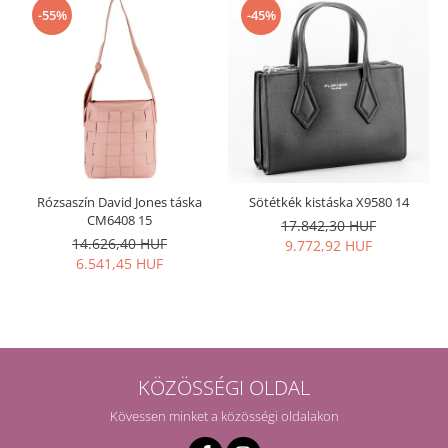
-55%
-45%
Rózsaszín David Jones táska
Sötétkék kistáska X9580 14
CM6408 15
17.842,30 HUF
14.626,40 HUF
9.772,92 HUF
6.541,45 HUF
KÖZÖSSÉGI OLDAL
Kövessen minket a közösségi oldalakon