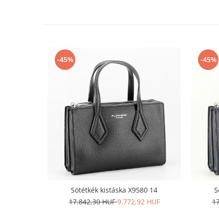
-45%
-45%
Sötétkék kistáska X9580 14
S
17.842,30 HUF
9.772,92 HUF
1