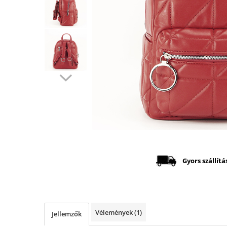
Distribuie
pe
Facebook
Gyors szállítá
Vélemények
(1)
Jellemzők