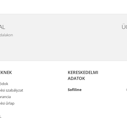
AL
Ü
ldalakon
EKNEK
KERESKEDELMI
ADATOK
módok
Sofiline
ési szabályzat
rancia
ési űrlap
L