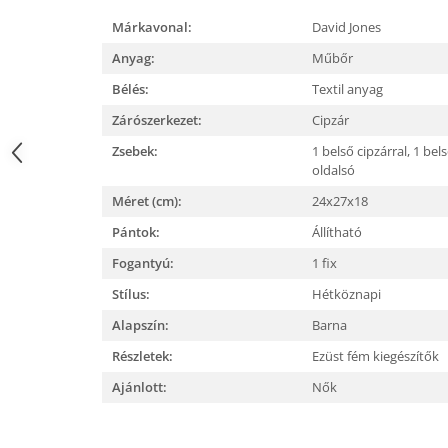
Márkavonal:
David Jones
Anyag:
Műbőr
Bélés:
Textil anyag
Zárószerkezet:
Cipzár
Zsebek:
1 belső cipzárral,
1 bels
oldalsó
Méret (cm):
24x27x18
Pántok:
Állítható
Fogantyú:
1 fix
Stílus:
Hétköznapi
Alapszín:
Barna
Részletek:
Ezüst fém kiegészítők
Ajánlott:
Nők