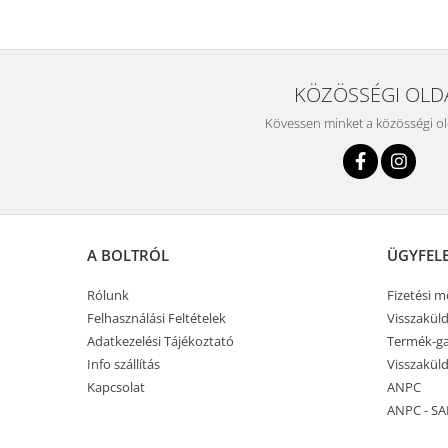
KÖZÖSSÉGI OLD
Kövessen minket a közösségi o
A BOLTRÓL
ÜGYFEL
Rólunk
Fizetési 
Felhasználási Feltételek
Visszaküld
Adatkezelési Tájékoztató
Termék-ga
Info szállítás
Visszaküld
Kapcsolat
ANPC
ANPC - SA