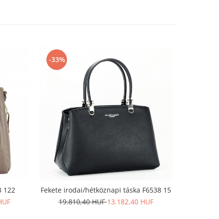
-33%
-37%
3 122
Fekete irodai/hétköznapi táska F6538 15
Nagy mé
HUF
19.810,40 HUF
13.182,40 HUF
21.7