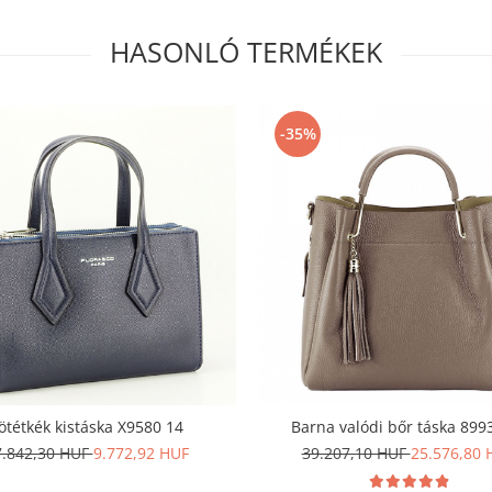
HASONLÓ TERMÉKEK
-35%
ötétkék kistáska X9580 14
Barna valódi bőr táska 899
7.842,30 HUF
9.772,92 HUF
39.207,10 HUF
25.576,80 