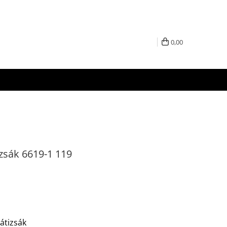
0,00
zsák 6619-1 119
átizsák