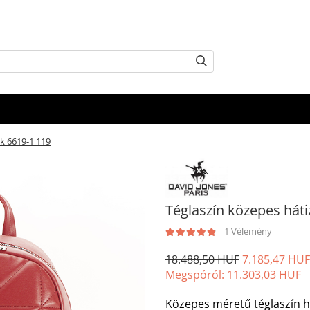
ák 6619-1 119
Téglaszín közepes háti
1 Vélemény
18.488,50 HUF
7.185,47 HUF
Megspóról:
11.303,03
HUF
Közepes méretű téglaszín h