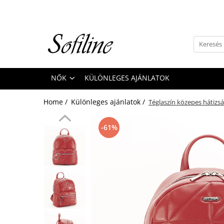
Nők
Kiegészítők
Táskák és retikülök
NŐK
KÜLÖNLEGES AJÁNLATOK
Valódi bőr
Hátizsákok
Home /
Különleges ajánlatok /
Téglaszín közepes hátizs
Elegáns kistáskák
Pénztárcák
-61%
Övek