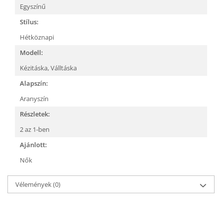
Egyszínű
Stílus:
Hétköznapi
Modell:
Kézitáska,
Válltáska
Alapszín:
Aranyszín
Részletek:
2 az 1-ben
Ajánlott:
Nők
Vélemények
(0)