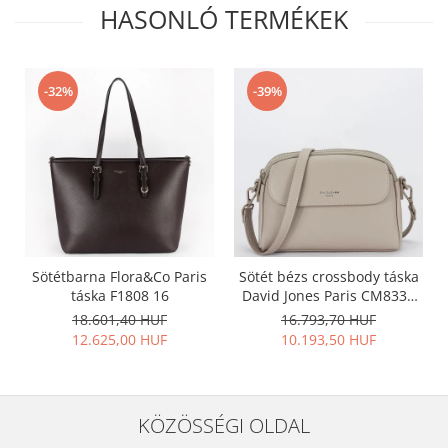
HASONLÓ TERMÉKEK
-32%
-39%
Sötétbarna Flora&Co Paris
Sötét bézs crossbody táska
táska F1808 16
David Jones Paris CM8330
15
18.601,40 HUF
16.793,70 HUF
12.625,00 HUF
10.193,50 HUF
KÖZÖSSÉGI OLDAL