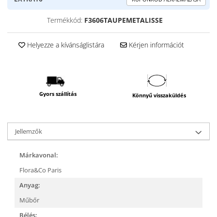
Termékkód:
F3606TAUPEMETALISSE
Helyezze a kívánságlistára
Kérjen információt
Gyors szállítás
Könnyű visszaküldés
Jellemzők
Márkavonal:
Flora&Co Paris
Anyag:
Műbőr
Bélés: