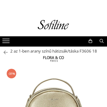
Nők
Kiegészítők
Táskák és retikülök
Valódi bőr
Hátizsákok
2 az 1-ben arany színű hátizsák/táska F3606 18
Elegáns kistáskák
Pénztárcák
Övek
-31%