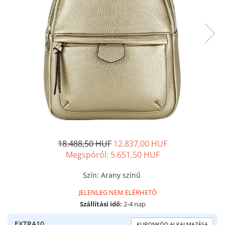
18.488,50 HUF
12.837,00 HUF
Megspóról:
5.651,50
HUF
Szín
:
Arany színű
JELENLEG NEM ELÉRHETŐ
Szállítási idő:
2-4 nap
EXTRA10
KUPONKÓD ALKALMAZÁSA