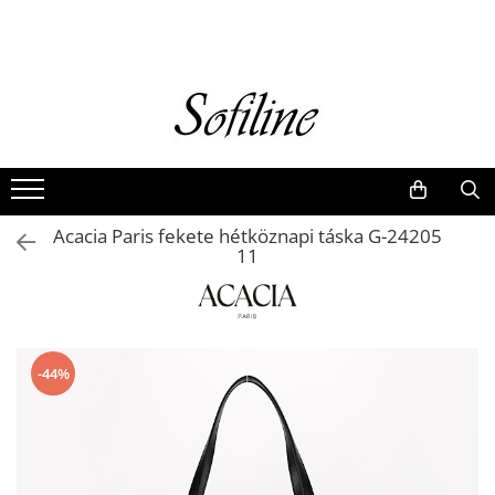
Nők
Kiegészítők
Táskák és retikülök
Valódi bőr
Hátizsákok
Acacia Paris fekete hétköznapi táska G-24205
Elegáns kistáskák
11
Pénztárcák
Övek
-44%