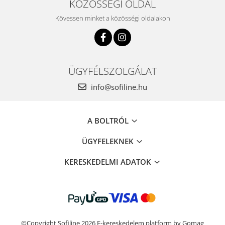
KÖZÖSSÉGI OLDAL
Kövessen minket a közösségi oldalakon
ÜGYFÉLSZOLGÁLAT
info@sofiline.hu
A BOLTRÓL
ÜGYFELEKNEK
KERESKEDELMI ADATOK
©Copyright Sofiline 2026
E-kereskedelem platform by Gomag