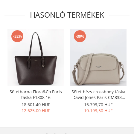
HASONLÓ TERMÉKEK
-32%
-39%
Sötétbarna Flora&Co Paris
Sötét bézs crossbody táska
táska F1808 16
David Jones Paris CM8330
15
18.601,40 HUF
16.793,70 HUF
12.625,00 HUF
10.193,50 HUF