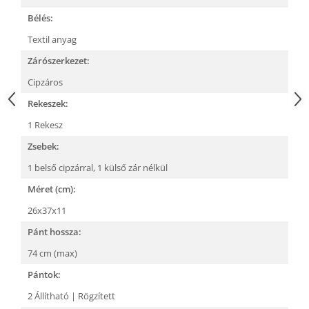
Bélés:
Textil anyag
Zárószerkezet:
Cipzáros
Rekeszek:
1 Rekesz
Zsebek:
1 belső cipzárral,
1 külső zár nélkül
Méret (cm):
26x37x11
Pánt hossza:
74 cm (max)
Pántok:
2 Állítható | Rögzített