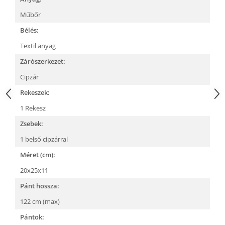
Műbőr
Bélés:
Textil anyag
Zárószerkezet:
Cipzár
Rekeszek:
1 Rekesz
Zsebek:
1 belső cipzárral
Méret (cm):
20x25x11
Pánt hossza:
122 cm (max)
Pántok: