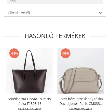
Nők
Vélemények
(0)
HASONLÓ TERMÉKEK
-32%
-39%
Sötétbarna Flora&Co Paris
Sötét bézs crossbody táska
táska F1808 16
David Jones Paris CM8330
15
18.601,40 HUF
16.793,70 HUF