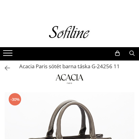
Nők
Kiegészítők
Táskák és retikülök
Valódi bőr
Hátizsákok
Acacia Paris sötét barna táska G-24256 11
Elegáns kistáskák
Pénztárcák
Övek
-30%