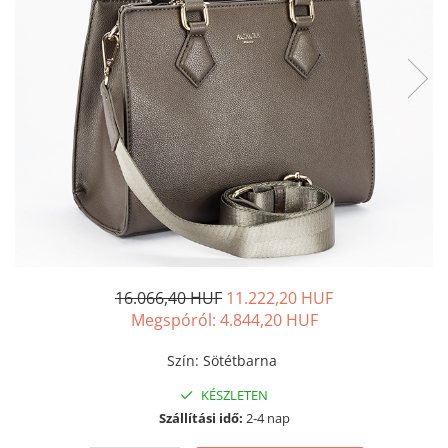
16.066,40 HUF
11.222,20 HUF
Megspóról:
4.844,20
HUF
Szín
:
Sötétbarna
KÉSZLETEN
Szállítási idő:
2-4 nap