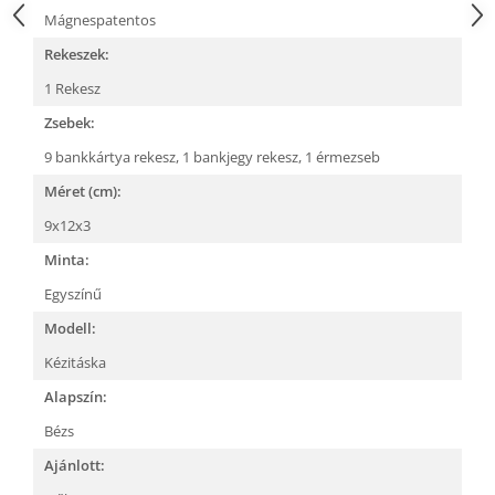
Mágnespatentos
Rekeszek:
1 Rekesz
Zsebek:
9 bankkártya rekesz,
1 bankjegy rekesz,
1 érmezseb
Méret (cm):
9x12x3
Minta:
Egyszínű
Modell:
Kézitáska
Alapszín:
Bézs
Ajánlott: