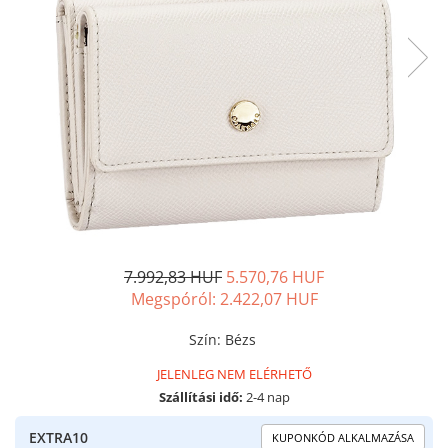
7.992,83 HUF
5.570,76 HUF
Megspóról:
2.422,07
HUF
Szín
:
Bézs
JELENLEG NEM ELÉRHETŐ
Szállítási idő:
2-4 nap
EXTRA10
KUPONKÓD ALKALMAZÁSA