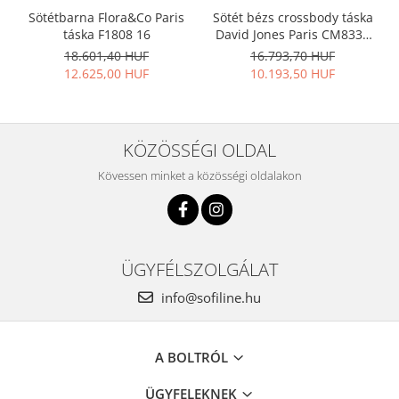
Sötétbarna Flora&Co Paris
Sötét bézs crossbody táska
táska F1808 16
David Jones Paris CM8330
15
18.601,40 HUF
16.793,70 HUF
12.625,00 HUF
10.193,50 HUF
KÖZÖSSÉGI OLDAL
Kövessen minket a közösségi oldalakon
ÜGYFÉLSZOLGÁLAT
info@sofiline.hu
A BOLTRÓL
ÜGYFELEKNEK