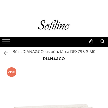
Nők
Kiegészítők
Táskák és retikülök
Valódi bőr
Hátizsákok
Bézs DIANA&CO kis pénztárca DFX795-3 M0
Elegáns kistáskák
Pénztárcák
Övek
-30%