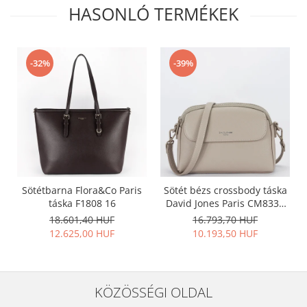
HASONLÓ TERMÉKEK
-32%
-39%
Sötétbarna Flora&Co Paris
Sötét bézs crossbody táska
táska F1808 16
David Jones Paris CM8330
15
18.601,40 HUF
16.793,70 HUF
12.625,00 HUF
10.193,50 HUF
KÖZÖSSÉGI OLDAL