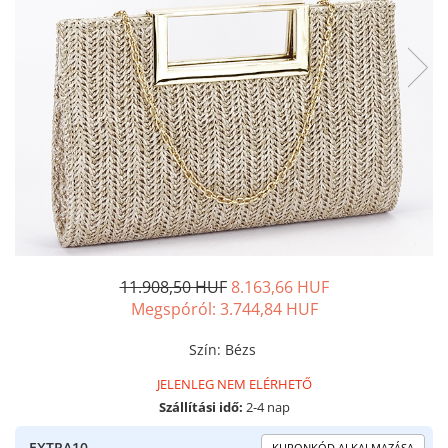
11.908,50 HUF
8.163,66 HUF
Megspóról:
3.744,84
HUF
Szín
:
Bézs
JELENLEG NEM ELÉRHETŐ
Szállítási idő:
2-4 nap
EXTRA10
KUPONKÓD ALKALMAZÁSA