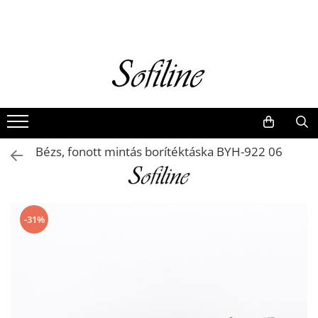
Nők
Kiegészítők
Táskák és retikülök
Valódi bőr
Hátizsákok
Bézs, fonott mintás borítéktáska BYH-922 06
Elegáns kistáskák
Pénztárcák
Övek
-31%