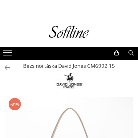
Nők
Kiegészítők
Táskák és retikülök
Valódi bőr
Hátizsákok
Bézs női táska David Jones CM6992 15
Elegáns kistáskák
Pénztárcák
Övek
-31%