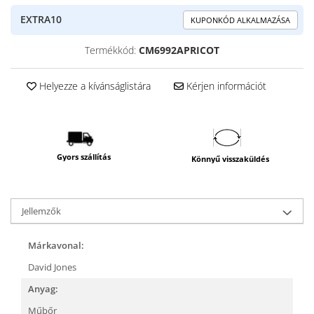
EXTRA10
KUPONKÓD ALKALMAZÁSA
Termékkód:
CM6992APRICOT
Helyezze a kívánságlistára
Kérjen információt
Gyors szállítás
Könnyű visszaküldés
Jellemzők
Márkavonal:
David Jones
Anyag:
Műbőr