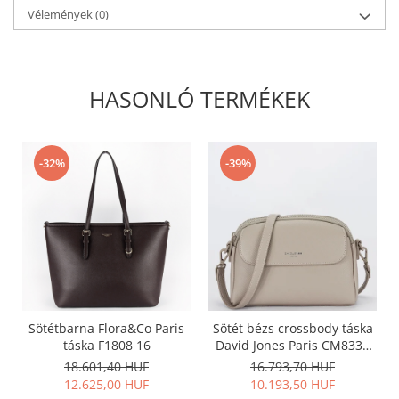
Vélemények
(0)
HASONLÓ TERMÉKEK
-32%
-39%
Sötétbarna Flora&Co Paris
Sötét bézs crossbody táska
táska F1808 16
David Jones Paris CM8330
15
18.601,40 HUF
16.793,70 HUF
12.625,00 HUF
10.193,50 HUF