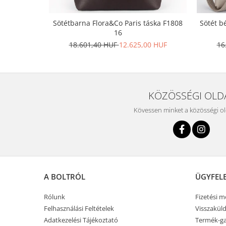
Sötétbarna Flora&Co Paris táska F1808
Sötét b
16
18.601,40 HUF
12.625,00 HUF
16
KÖZÖSSÉGI OLD
Kövessen minket a közösségi o
A BOLTRÓL
ÜGYFEL
Rólunk
Fizetési 
Felhasználási Feltételek
Visszaküld
Adatkezelési Tájékoztató
Termék-ga