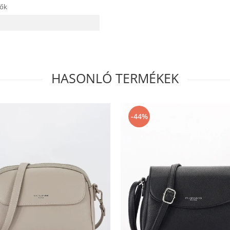
tők
HASONLÓ TERMÉKEK
-44%