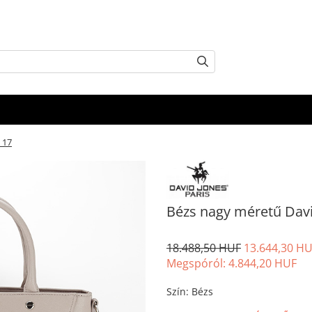
 17
Bézs nagy méretű Dav
18.488,50 HUF
13.644,30 H
Megspóról:
4.844,20
HUF
Szín
:
Bézs