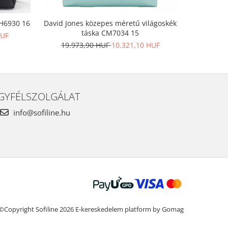
 H6930 16
David Jones közepes méretű világoskék
Nagy méret
táska CM7034 15
HUF
19.973,90 HUF
10.321,10 HUF
20.1
GYFÉLSZOLGÁLAT
info@sofiline.hu
©Copyright Sofiline 2026
E-kereskedelem platform by Gomag