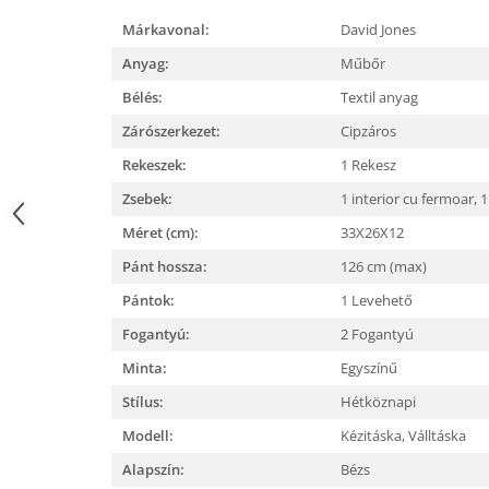
Márkavonal:
David Jones
Anyag:
Műbőr
Bélés:
Textil anyag
Zárószerkezet:
Cipzáros
Rekeszek:
1 Rekesz
Zsebek:
1 interior cu fermoar,
1
Méret (cm):
33X26X12
Pánt hossza:
126 cm (max)
Pántok:
1 Levehető
Fogantyú:
2 Fogantyú
Minta:
Egyszínű
Stílus:
Hétköznapi
Modell:
Kézitáska,
Válltáska
Alapszín:
Bézs