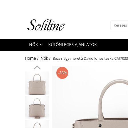
Nők
Kiegészítők
Táskák és retikülök
NŐK
KÜLÖNLEGES AJÁNLATOK
Valódi bőr
Hátizsákok
Home /
Nők /
Bézs nagy méretű David Jones táska CM7033
Elegáns kistáskák
Pénztárcák
-26%
Övek