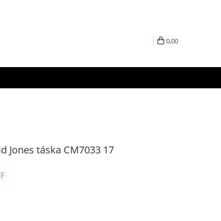
0,00
id Jones táska CM7033 17
UF