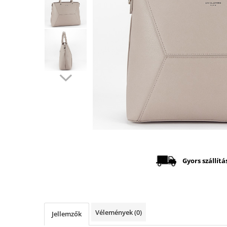
Distribuie
pe
Facebook
Gyors szállítá
Vélemények
(0)
Jellemzők