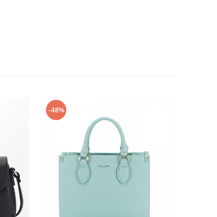
-48%
-32%