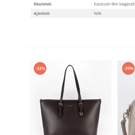
Részletek:
Ezüstszín fém kiegészí
Ajánlott:
Nők
-32%
-39%