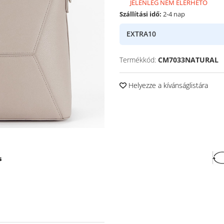
JELENLEG NEM ELÉRHETŐ
Szállítási idő:
2-4 nap
EXTRA10
Termékkód:
CM7033NATURAL
Helyezze a kívánságlistára
s