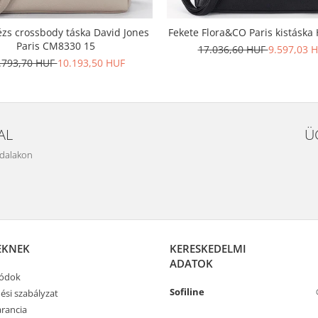
ézs crossbody táska David Jones
Fekete Flora&CO Paris kistáska
Paris CM8330 15
17.036,60 HUF
9.597,03 
.793,70 HUF
10.193,50 HUF
AL
Ü
ldalakon
EKNEK
KERESKEDELMI
ADATOK
módok
Sofiline
ési szabályzat
rancia