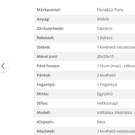
Márkavonal:
Flora&Co Paris
Anyag:
Műbőr
Zárószerkezet:
Cipzáros
Rekeszek:
1 Rekesz
Zsebek:
1 kivehető neszessze
Méret (cm):
28x29x15
Pánt hossza:
118 cm (max) - vékon
Pántok:
2 levehető
Fogantyú:
1 Fogantyú
Minta:
Egyszínű
Stílus:
Hétköznapi
Modell:
Válltáska,
Kézitáska
Alapszín:
Bézs
Részletek:
1 kivehető neszessze