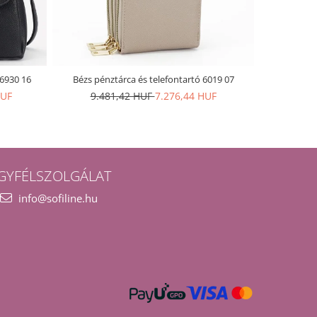
H6930 16
Bézs pénztárca és telefontartó 6019 07
David Jones
HUF
9.481,42 HUF
7.276,44 HUF
19.9
GYFÉLSZOLGÁLAT
info@sofiline.hu