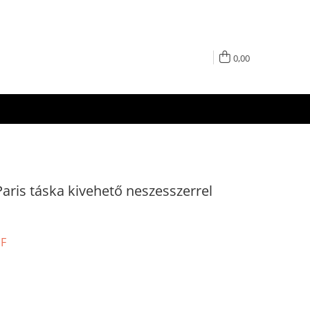
0,00
aris táska kivehető neszesszerrel
UF