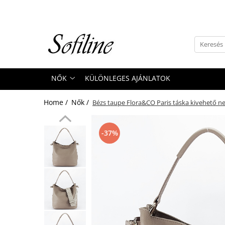
Nők
Kiegészítők
Táskák és retikülök
NŐK
KÜLÖNLEGES AJÁNLATOK
Valódi bőr
Hátizsákok
Home /
Nők /
Bézs taupe Flora&CO Paris táska kivehető n
Elegáns kistáskák
Pénztárcák
-37%
Övek