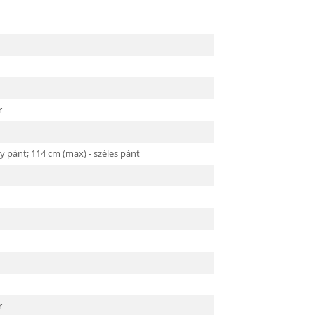
r
y pánt; 114 cm (max) - széles pánt
r