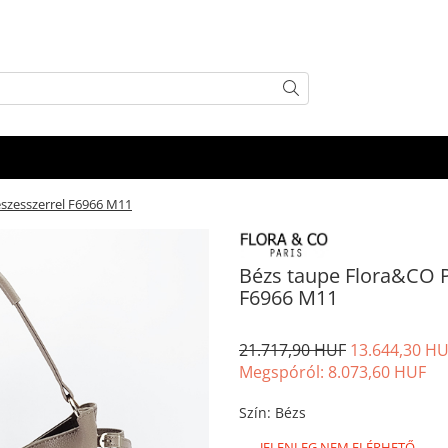
eszesszerrel F6966 M11
Bézs taupe Flora&CO P
F6966 M11
21.717,90 HUF
13.644,30 H
Megspóról:
8.073,60
HUF
Szín
:
Bézs
JELENLEG NEM ELÉRHETŐ