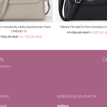
s crossbody táska David Jones Paris
Fekete Flora&CO Paris kistáska 
CM8330 15
17.036,60 HUF
9.597,03 
.793,70 HUF
10.193,50 HUF
AL
Ü
ldalakon
EKNEK
KERESKEDELMI ADATOK
módok
Sofiline