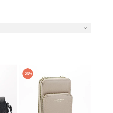
-23%
-48%