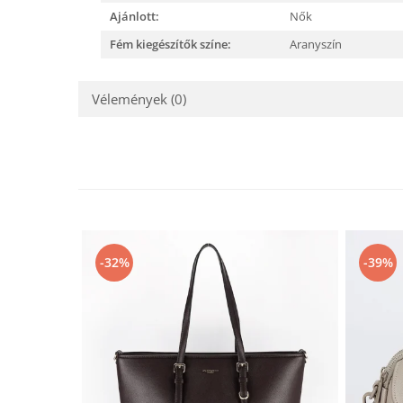
Ajánlott:
Nők
Fém kiegészítők színe:
Aranyszín
Vélemények
(0)
-32%
-39%