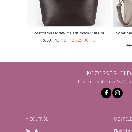
Sötétbarna Flora&Co Paris táska F1808 16
Sötét béz
18.601,40 HUF
12.625,00 HUF
16
KÖZÖSSÉGI OLD
Kövessen minket a közösségi o
A BOLTRÓL
ÜGYFEL
Rólunk
Fizetési 