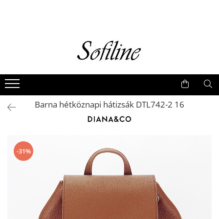
Nők
Kiegészítők
Táskák és retikülök
Valódi bőr
Hátizsákok
Barna hétköznapi hátizsák DTL742-2 16
Elegáns kistáskák
Pénztárcák
Övek
-31%