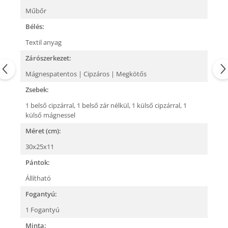
Műbőr
Bélés:
Textil anyag
Zárószerkezet:
Mágnespatentos | Cipzáros | Megkötős
Zsebek:
1 belső cipzárral,
1 belső zár nélkül,
1 külső cipzárral,
1
külső mágnessel
Méret (cm):
30x25x11
Pántok:
Állítható
Fogantyú:
1 Fogantyú
Minta: