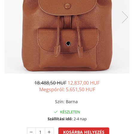
18.488,50 HUF
12.837,00 HUF
Megspóról:
5.651,50
HUF
Szín
:
Barna
KÉSZLETEN
Szállítási idő:
2-4 nap
KOSÁRBA HELYEZÉS