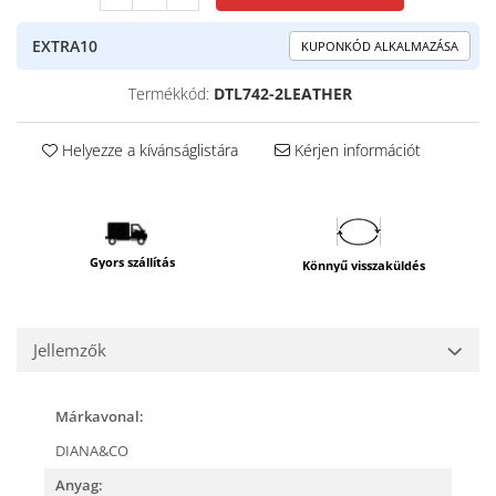
EXTRA10
KUPONKÓD ALKALMAZÁSA
Termékkód:
DTL742-2LEATHER
Helyezze a kívánságlistára
Kérjen információt
Gyors szállítás
Könnyű visszaküldés
Jellemzők
Márkavonal:
DIANA&CO
Anyag: