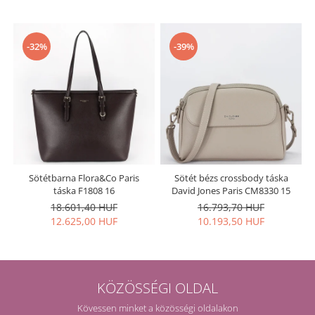
-32%
-39%
Sötétbarna Flora&Co Paris
Sötét bézs crossbody táska
táska F1808 16
David Jones Paris CM8330 15
18.601,40 HUF
16.793,70 HUF
12.625,00 HUF
10.193,50 HUF
KÖZÖSSÉGI OLDAL
Kövessen minket a közösségi oldalakon