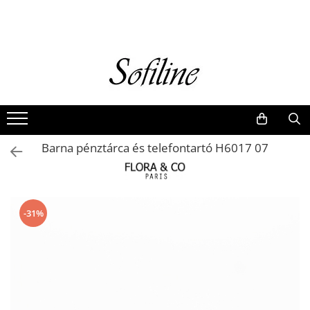
Nők
Kiegészítők
Táskák és retikülök
Valódi bőr
Hátizsákok
Barna pénztárca és telefontartó H6017 07
Elegáns kistáskák
Pénztárcák
Övek
-31%