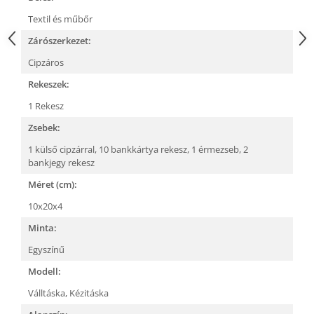
Textil és műbőr
Zárószerkezet:
Cipzáros
Rekeszek:
1 Rekesz
Zsebek:
1 külső cipzárral,
10 bankkártya rekesz,
1 érmezseb,
2
bankjegy rekesz
Méret (cm):
10x20x4
Minta:
Egyszínű
Modell:
Válltáska,
Kézitáska