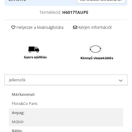
Termékkód:
H6017TAUPE
Helyezze a kívánságlistára
Kérjen információt
Gyors szállítás
Könnyű visszaküldés
Jellemzők
Márkavonal:
Flora&Co Paris
Anyag:
Műbőr
Bélés: