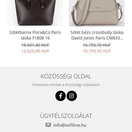
Sötétbarna Flora&Co Paris
Sötét bézs crossbody táska
táska F1808 16
David Jones Paris CM8330
15
18.601,40 HUF
16.793,70 HUF
12.625,00 HUF
10.193,50 HUF
KÖZÖSSÉGI OLDAL
Kövessen minket a közösségi oldalakon
ÜGYFÉLSZOLGÁLAT
info@sofiline.hu