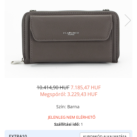
10.414,90 HUF
7.185,47 HUF
Megspóról:
3.229,43
HUF
Szín
:
Barna
JELENLEG NEM ELÉRHETŐ
Szállítási idő:
1
EXTRA10
KUPONKÓD ALKALMAZÁSA