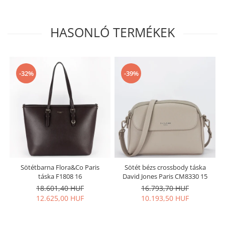
HASONLÓ TERMÉKEK
-32%
-39%
Sötétbarna Flora&Co Paris
Sötét bézs crossbody táska
táska F1808 16
David Jones Paris CM8330 15
18.601,40 HUF
16.793,70 HUF
12.625,00 HUF
10.193,50 HUF