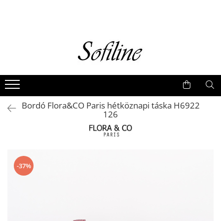
Nők
Kiegészítők
Táskák és retikülök
Valódi bőr
Hátizsákok
Bordó Flora&CO Paris hétköznapi táska H6922
Elegáns kistáskák
126
Pénztárcák
Övek
-37%