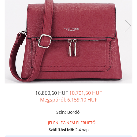
16.860,60 HUF
10.701,50 HUF
Megspóról:
6.159,10
HUF
Szín
:
Bordó
JELENLEG NEM ELÉRHETŐ
Szállítási idő:
2-4 nap