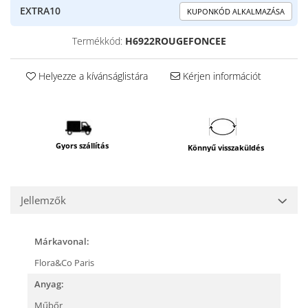
EXTRA10
KUPONKÓD ALKALMAZÁSA
Termékkód:
H6922ROUGEFONCEE
Helyezze a kívánságlistára
Kérjen információt
Gyors szállítás
Könnyű visszaküldés
Jellemzők
Márkavonal:
Flora&Co Paris
Anyag:
Műbőr