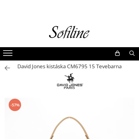
Nők
Kiegészítők
Táskák és retikülök
Valódi bőr
Hátizsákok
David Jones kistáska CM6795 15 Tevebarna
Elegáns kistáskák
Pénztárcák
Övek
-57%