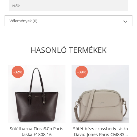
Nők
Vélemények
(0)
HASONLÓ TERMÉKEK
-32%
-39%
Sötétbarna Flora&Co Paris
Sötét bézs crossbody táska
táska F1808 16
David Jones Paris CM8330