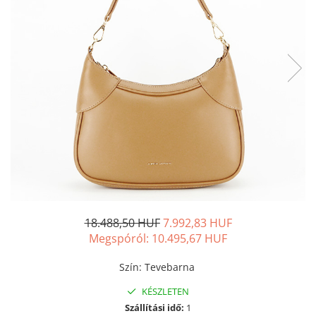
18.488,50 HUF
7.992,83 HUF
Megspóról:
10.495,67
HUF
Szín
:
Tevebarna
KÉSZLETEN
Szállítási idő:
1