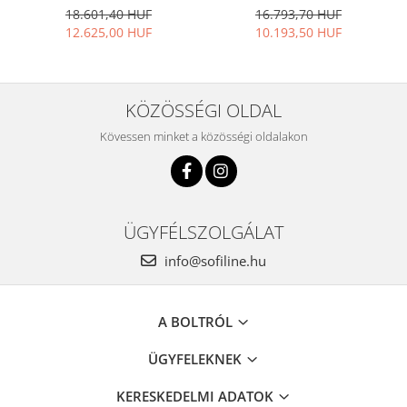
15
18.601,40 HUF
16.793,70 HUF
12.625,00 HUF
10.193,50 HUF
KÖZÖSSÉGI OLDAL
Kövessen minket a közösségi oldalakon
ÜGYFÉLSZOLGÁLAT
info@sofiline.hu
A BOLTRÓL
ÜGYFELEKNEK
KERESKEDELMI ADATOK