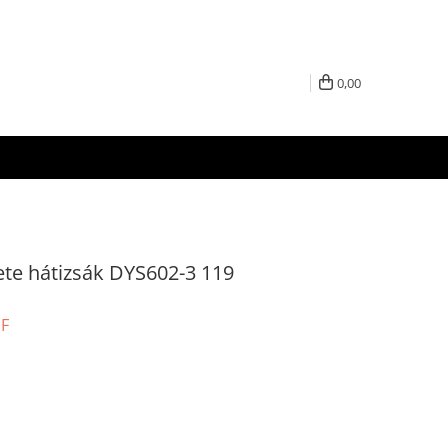
0,00
te hátizsák DYS602-3 119
UF