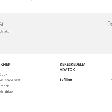
AL
Ü
ldalakon
EKNEK
KERESKEDELMI
ADATOK
módok
Sofiline
ési szabályzat
rancia
ési űrlap
L