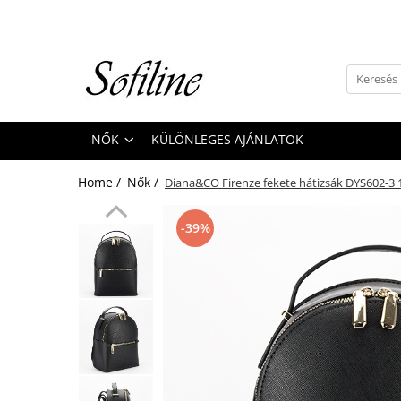
Nők
Kiegészítők
Táskák és retikülök
NŐK
KÜLÖNLEGES AJÁNLATOK
Valódi bőr
Hátizsákok
Home /
Nők /
Diana&CO Firenze fekete hátizsák DYS602-3 
Elegáns kistáskák
Pénztárcák
-39%
Övek