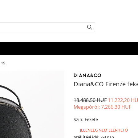
119
Diana&CO Firenze feke
18.488,50 HUF
11.222,20 H
Megspóról:
7.266,30
HUF
Szín
:
Fekete
JELENLEG NEM ELÉRHETŐ
Szállítási idő:
2-4 nap