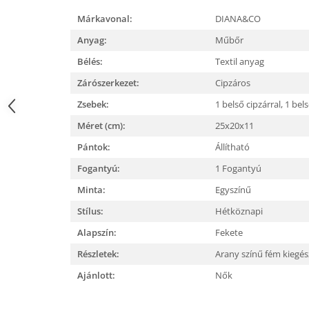
Márkavonal:
DIANA&CO
Anyag:
Műbőr
Bélés:
Textil anyag
Zárószerkezet:
Cipzáros
Zsebek:
1 belső cipzárral,
1 bels
Méret (cm):
25x20x11
Pántok:
Állítható
Fogantyú:
1 Fogantyú
Minta:
Egyszínű
Stílus:
Hétköznapi
Alapszín:
Fekete
Részletek:
Arany színű fém kiegé
Ajánlott:
Nők