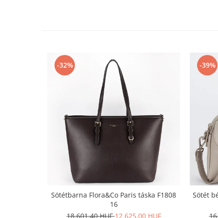
-32%
-39%
Sötétbarna Flora&Co Paris táska F1808
Sötét b
16
18.601,40 HUF
12.625,00 HUF
16