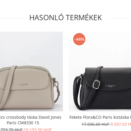
HASONLÓ TERMÉKEK
-44%
ézs crossbody táska David Jones
Fekete Flora&CO Paris kistáska
Paris CM8330 15
17.036,60 HUF
9.597,03 
.793,70 HUF
10.193,50 HUF