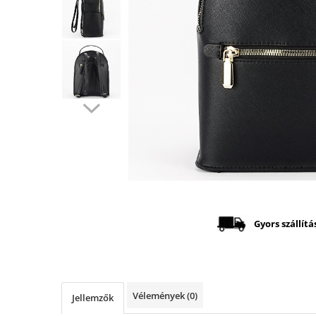
Distribuie
pe
Facebook
Gyors szállítá
Vélemények
(0)
Jellemzők