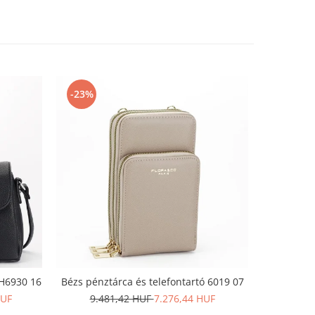
-23%
-48%
 H6930 16
Bézs pénztárca és telefontartó 6019 07
David Jon
HUF
9.481,42 HUF
7.276,44 HUF
19.9