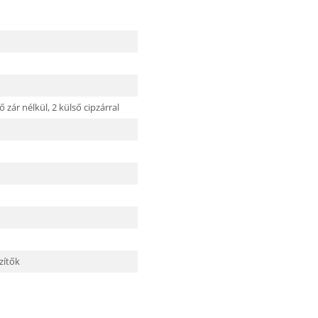
ő zár nélkül,
2 külső cipzárral
szítők