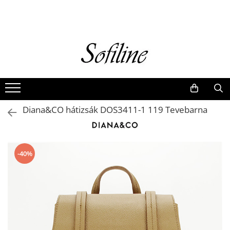
Nők
Kiegészítők
Táskák és retikülök
Valódi bőr
Hátizsákok
Diana&CO hátizsák DOS3411-1 119 Tevebarna
Elegáns kistáskák
Pénztárcák
Övek
-40%