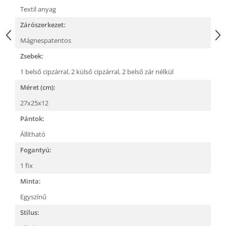
Textil anyag
Zárószerkezet:
Mágnespatentos
Zsebek:
1 belső cipzárral,
2 külső cipzárral,
2 belső zár nélkül
Méret (cm):
27x25x12
Pántok:
Állítható
Fogantyú:
1 fix
Minta:
Egyszínű
Stílus: