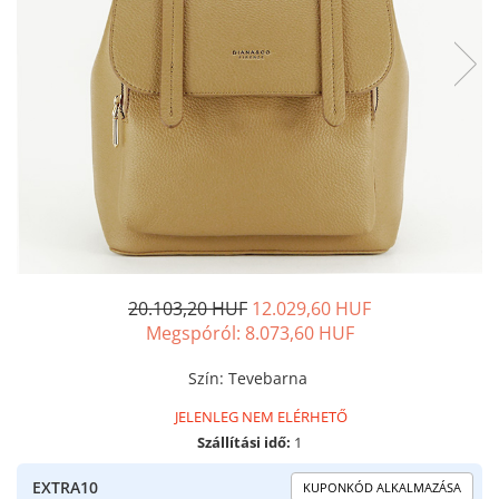
20.103,20 HUF
12.029,60 HUF
Megspóról:
8.073,60
HUF
Szín
:
Tevebarna
JELENLEG NEM ELÉRHETŐ
Szállítási idő:
1
EXTRA10
KUPONKÓD ALKALMAZÁSA