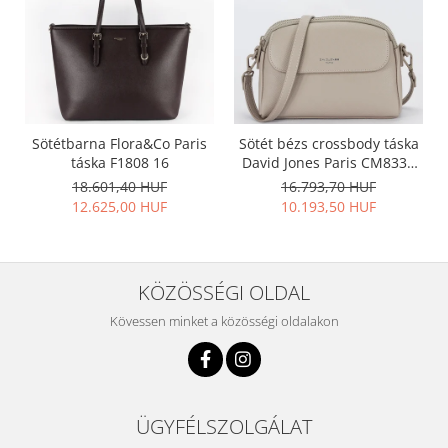
Sötétbarna Flora&Co Paris
Sötét bézs crossbody táska
táska F1808 16
David Jones Paris CM8330
15
18.601,40 HUF
16.793,70 HUF
12.625,00 HUF
10.193,50 HUF
KÖZÖSSÉGI OLDAL
Kövessen minket a közösségi oldalakon
ÜGYFÉLSZOLGÁLAT