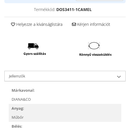
Termékkód:
DOS3411-1CAMEL
Helyezze a kívánságlistára
Kérjen információt
Gyors szállítás
Könnyű visszaküldés
Jellemzők
Márkavonal:
DIANA&CO
Anyag:
Műbőr
Bélés: