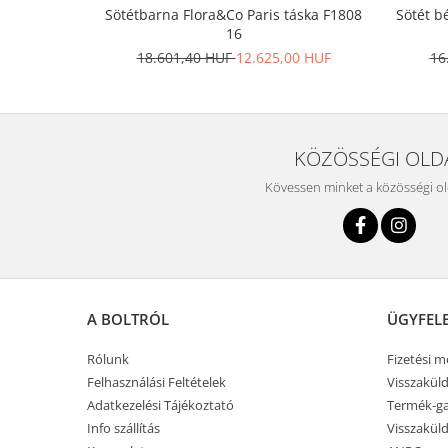
Sötétbarna Flora&Co Paris táska F1808
Sötét b
16
18.601,40 HUF
12.625,00 HUF
16
KÖZÖSSÉGI OLD
Kövessen minket a közösségi o
A BOLTRÓL
ÜGYFEL
Rólunk
Fizetési 
Felhasználási Feltételek
Visszaküld
Adatkezelési Tájékoztató
Termék-ga
Info szállítás
Visszaküld