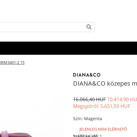
DRM3401-2 15
DIANA&CO közepes mé
16.066,40 HUF
10.414,90 H
Megspóról:
5.651,50
HUF
Szín
:
Magenta
JELENLEG NEM ELÉRHETŐ
Szállítási idő:
1