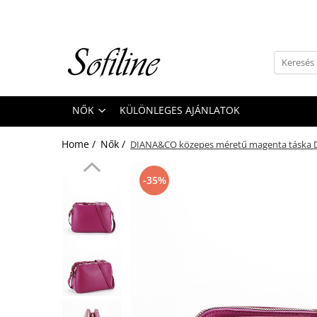
Nők
Kiegészítők
Táskák és retikülök
NŐK
KÜLÖNLEGES AJÁNLATOK
Valódi bőr
Hátizsákok
Home /
Nők /
DIANA&CO közepes méretű magenta táska 
Elegáns kistáskák
Pénztárcák
-35%
Övek