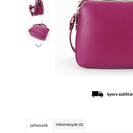
Distribuie
pe
Facebook
Gyors szállítá
Vélemények
(0)
Jellemzők