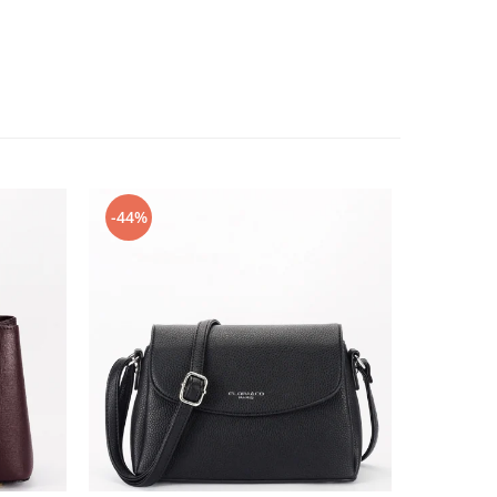
-44%
-23%