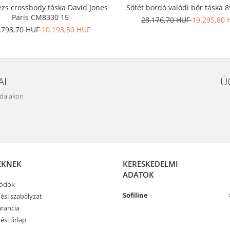
ézs crossbody táska David Jones
Sötét bordó valódi bőr táska 
Paris CM8330 15
28.176,70 HUF
19.295,80 
.793,70 HUF
10.193,50 HUF
AL
Ü
ldalakon
EKNEK
KERESKEDELMI
ADATOK
módok
Sofiline
ési szabályzat
rancia
ési űrlap