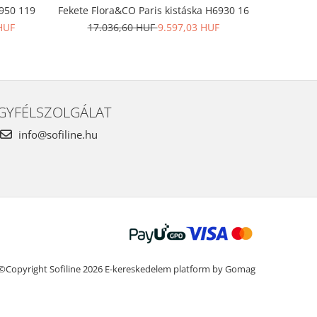
8950 119
Fekete Flora&CO Paris kistáska H6930 16
Bézs pénzt
HUF
17.036,60 HUF
9.597,03 HUF
9.4
GYFÉLSZOLGÁLAT
info@sofiline.hu
©Copyright Sofiline 2026
E-kereskedelem platform by Gomag