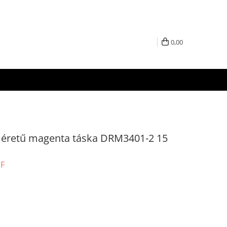
0,00
retű magenta táska DRM3401-2 15
UF