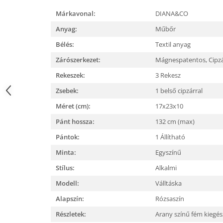
Márkavonal:
DIANA&CO
Anyag:
Műbőr
Bélés:
Textil anyag
Zárószerkezet:
Mágnespatentos, Cipz
Rekeszek:
3 Rekesz
Zsebek:
1 belső cipzárral
Méret (cm):
17x23x10
Pánt hossza:
132 cm (max)
Pántok:
1 Állítható
Minta:
Egyszínű
Stílus:
Alkalmi
Modell:
Válltáska
Alapszín:
Rózsaszín
Részletek:
Arany színű fém kiegé