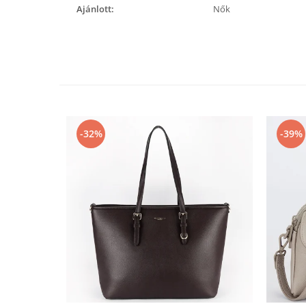
Ajánlott:
Nők
-32%
-39%