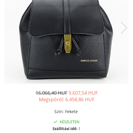
16.066,40 HUF
9.607,54 HUF
Megspóról:
6.458,86
HUF
Szín
:
Fekete
KÉSZLETEN
Szállítási idő:
1