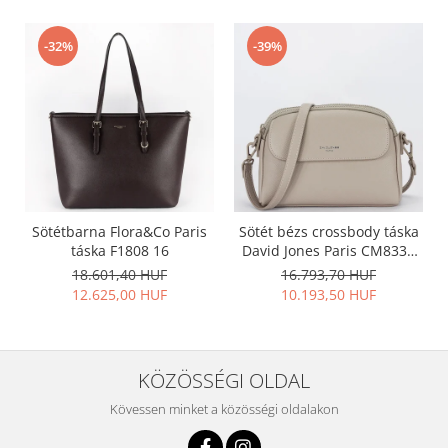
-32%
-39%
Sötétbarna Flora&Co Paris
Sötét bézs crossbody táska
táska F1808 16
David Jones Paris CM8330
15
18.601,40 HUF
16.793,70 HUF
12.625,00 HUF
10.193,50 HUF
KÖZÖSSÉGI OLDAL
Kövessen minket a közösségi oldalakon