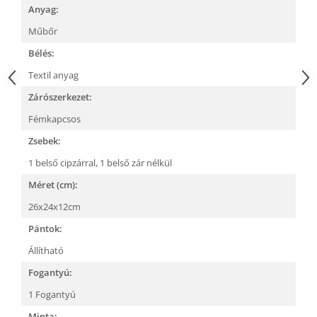
Anyag:
Műbőr
Bélés:
Textil anyag
Zárószerkezet:
Fémkapcsos
Zsebek:
1 belső cipzárral,
1 belső zár nélkül
Méret (cm):
26x24x12cm
Pántok:
Állítható
Fogantyú:
1 Fogantyú
Minta: