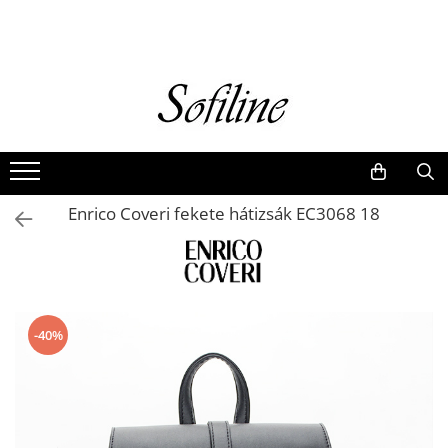
Nők
Kiegészítők
Táskák és retikülök
Valódi bőr
Hátizsákok
Enrico Coveri fekete hátizsák EC3068 18
Elegáns kistáskák
Pénztárcák
Övek
-40%