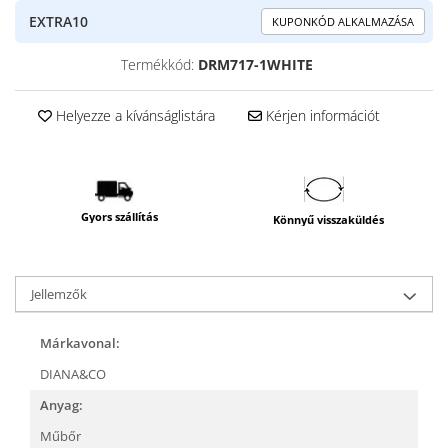
EXTRA10
KUPONKÓD ALKALMAZÁSA
Termékkód:
DRM717-1WHITE
Helyezze a kívánságlistára
Kérjen információt
Gyors szállítás
Könnyű visszaküldés
Jellemzők
Márkavonal:
DIANA&CO
Anyag:
Műbőr