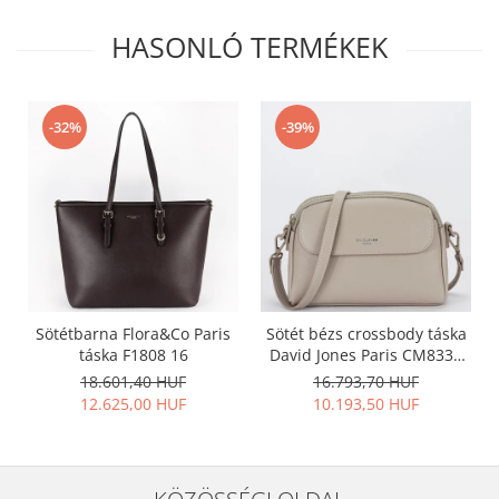
HASONLÓ TERMÉKEK
-32%
-39%
Sötétbarna Flora&Co Paris
Sötét bézs crossbody táska
táska F1808 16
David Jones Paris CM8330
15
18.601,40 HUF
16.793,70 HUF
12.625,00 HUF
10.193,50 HUF