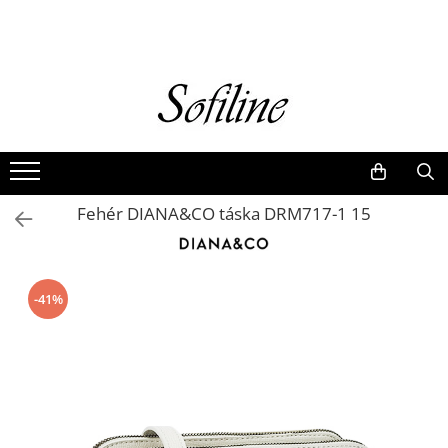
Nők
Kiegészítők
Táskák és retikülök
Valódi bőr
Hátizsákok
Fehér DIANA&CO táska DRM717-1 15
Elegáns kistáskák
Pénztárcák
Övek
-41%