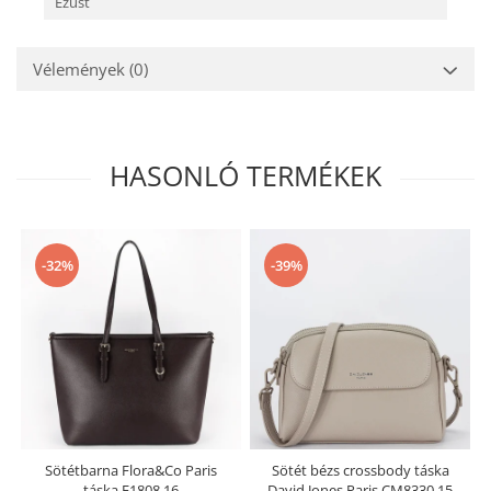
Ezüst
Vélemények
(0)
HASONLÓ TERMÉKEK
-32%
-39%
Sötétbarna Flora&Co Paris
Sötét bézs crossbody táska
táska F1808 16
David Jones Paris CM8330 15