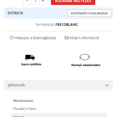
KOSÁRBA HELYEZÉS
EXTRA10
KUPONKÓD ALKALMAZÁSA
Termékkód:
F8512BLANC
Helyezze a kívánságlistára
Kérjen információt
Gyors szállítás
Könnyű visszaküldés
Jellemzők
Márkavonal:
Flora&Co Paris
Anyag: