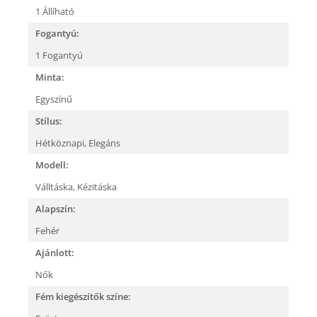
1 Állíható
Fogantyú:
1 Fogantyú
Minta:
Egyszínű
Stílus:
Hétköznapi,
Elegáns
Modell:
Válltáska,
Kézitáska
Alapszín:
Fehér
Ajánlott:
Nők
Fém kiegészítők színe: