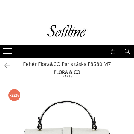
Nők
Kiegészítők
Táskák és retikülök
Valódi bőr
Hátizsákok
Fehér Flora&CO Paris táska F8580 M7
Elegáns kistáskák
Pénztárcák
Övek
-22%