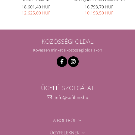
18.601,40 HUF
16.793,70 HUF
12.625,00 HUF
10.193,50 HUF
KÖZÖSSÉGI OLDAL
Kövessen minket a közösségi oldalakon
ÜGYFÉLSZOLGÁLAT
info@sofiline.hu
A BOLTRÓL
ÜGYFELEKNEK