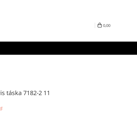
0,00
is táska 7182-2 11
UF