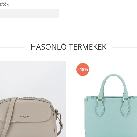
szítők
HASONLÓ TERMÉKEK
-48%