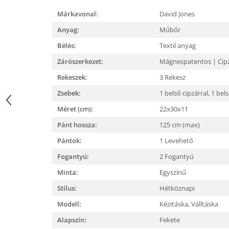
Márkavonal:
David Jones
Anyag:
Műbőr
Bélés:
Textil anyag
Zárószerkezet:
Mágnespatentos | Cip
Rekeszek:
3 Rekesz
Zsebek:
1 belső cipzárral,
1 bels
Méret (cm):
22x30x11
Pánt hossza:
125 cm (max)
Pántok:
1 Levehető
Fogantyú:
2 Fogantyú
Minta:
Egyszínű
Stílus:
Hétköznapi
Modell:
Kézitáska,
Válltáska
Alapszín:
Fekete