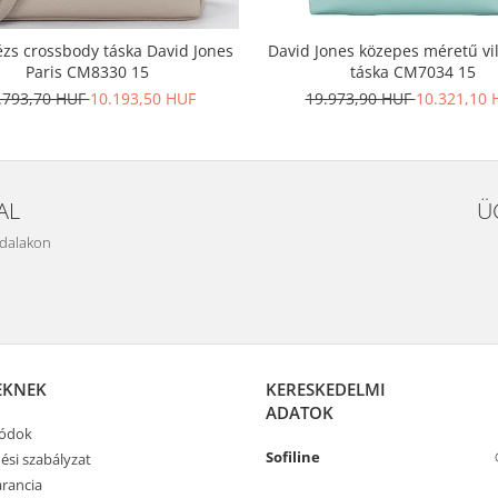
ézs crossbody táska David Jones
David Jones közepes méretű vi
Paris CM8330 15
táska CM7034 15
.793,70 HUF
10.193,50 HUF
19.973,90 HUF
10.321,10 
AL
Ü
ldalakon
EKNEK
KERESKEDELMI
ADATOK
módok
Sofiline
ési szabályzat
rancia