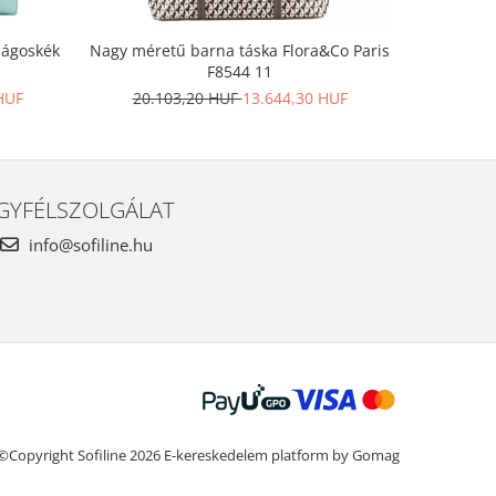
lágoskék
Nagy méretű barna táska Flora&Co Paris
Fémes elef
F8544 11
HUF
20.103,20 HUF
13.644,30 HUF
17.0
GYFÉLSZOLGÁLAT
info@sofiline.hu
©Copyright Sofiline 2026
E-kereskedelem platform by Gomag