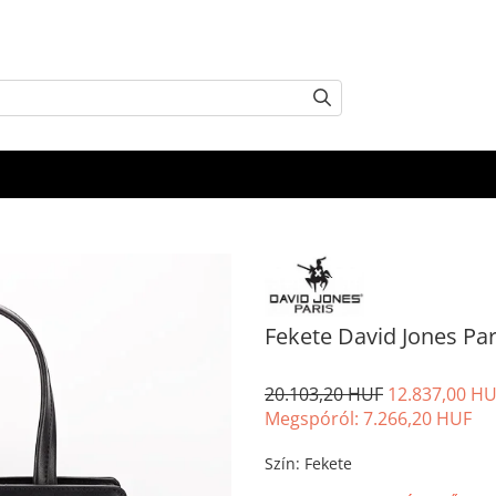
Fekete David Jones Par
20.103,20 HUF
12.837,00 H
Megspóról:
7.266,20
HUF
Szín
:
Fekete