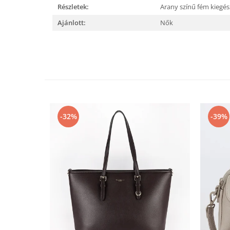
Részletek:
Arany színű fém kiegé
Ajánlott:
Nők
-32%
-39%