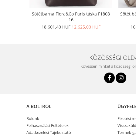
Sötétbarna Flora&Co Paris táska F1808
Sötét b
16
18.601,40 HUF
12.625,00 HUF
16
KÖZÖSSÉGI OLD
Kövessen minket a közösségi o
A BOLTRÓL
ÜGYFEL
Rólunk
Fizetési 
Felhasználási Feltételek
Visszaküld
Adatkezelési Tájékoztató
Termék-ga