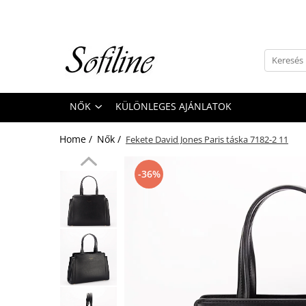
Nők
Kiegészítők
Táskák és retikülök
NŐK
KÜLÖNLEGES AJÁNLATOK
Valódi bőr
Hátizsákok
Home /
Nők /
Fekete David Jones Paris táska 7182-2 11
Elegáns kistáskák
Pénztárcák
-36%
Övek