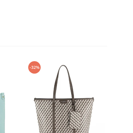
-32%
-35%