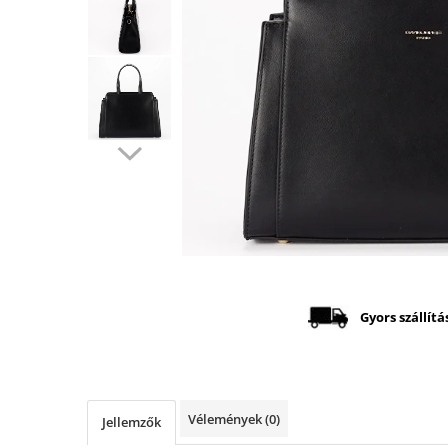
Distribuie
pe
Facebook
Gyors szállítá
Vélemények
(0)
Jellemzők