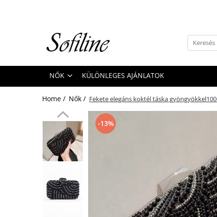
Nők
Kiegészítők
Táskák és retikülök
NŐK
KÜLÖNLEGES AJÁNLATOK
Valódi bőr
Hátizsákok
Home /
Nők /
Fekete elegáns koktél táska gyöngyökkel100
Elegáns kistáskák
Pénztárcák
-13%
Övek