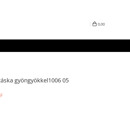
0,00
 táska gyöngyökkel1006 05
UF