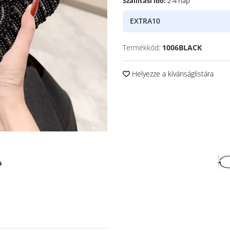
Szállítási idő:
2-4 nap
EXTRA10
Termékkód:
1006BLACK
Helyezze a kívánságlistára
s