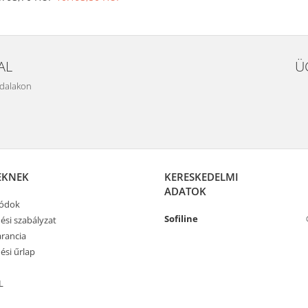
AL
Ü
ldalakon
EKNEK
KERESKEDELMI
ADATOK
módok
Sofiline
ési szabályzat
rancia
ési űrlap
L