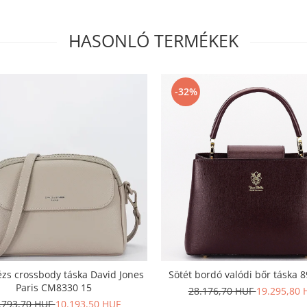
HASONLÓ TERMÉKEK
-32%
ézs crossbody táska David Jones
Sötét bordó valódi bőr táska 
Paris CM8330 15
28.176,70 HUF
19.295,80 
.793,70 HUF
10.193,50 HUF