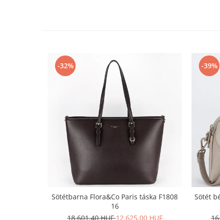
-32%
-39%
Sötétbarna Flora&Co Paris táska F1808
Sötét b
16
18.601,40 HUF
12.625,00 HUF
16