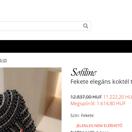
6 05
Fekete elegáns koktél
12.837,00 HUF
11.222,20 H
Megspóról:
1.614,80
HUF
Szín
:
Fekete
JELENLEG NEM ELÉRHETŐ