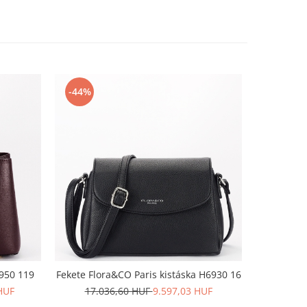
-44%
-23%
8950 119
Fekete Flora&CO Paris kistáska H6930 16
Bézs pénzt
HUF
17.036,60 HUF
9.597,03 HUF
9.4