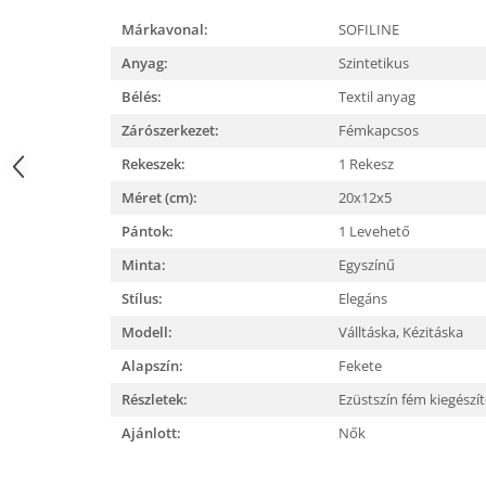
Márkavonal:
SOFILINE
Anyag:
Szintetikus
Bélés:
Textil anyag
Zárószerkezet:
Fémkapcsos
Rekeszek:
1 Rekesz
Méret (cm):
20x12x5
Pántok:
1 Levehető
Minta:
Egyszínű
Stílus:
Elegáns
Modell:
Válltáska,
Kézitáska
Alapszín:
Fekete
Részletek:
Ezüstszín fém kiegészí
Ajánlott:
Nők