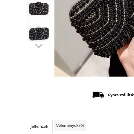
Distribuie
pe
Facebook
Gyors szállítá
Vélemények
(0)
Jellemzők