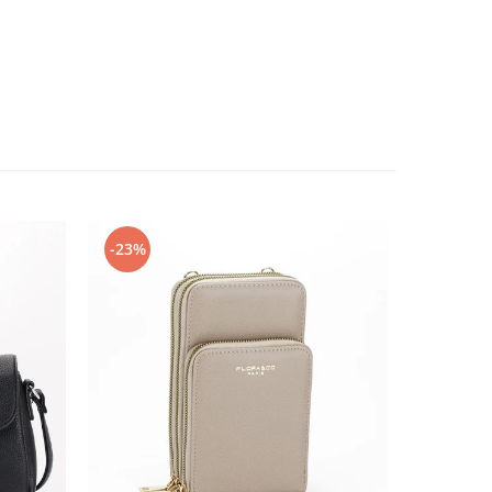
-23%
-48%