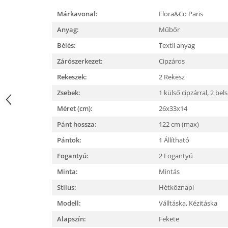
Márkavonal:
Flora&Co Paris
Anyag:
Műbőr
Bélés:
Textil anyag
Zárószerkezet:
Cipzáros
Rekeszek:
2 Rekesz
Zsebek:
1 külső cipzárral,
2 bels
Méret (cm):
26x33x14
Pánt hossza:
122 cm (max)
Pántok:
1 Állítható
Fogantyú:
2 Fogantyú
Minta:
Mintás
Stílus:
Hétköznapi
Modell:
Válltáska,
Kézitáska
Alapszín:
Fekete