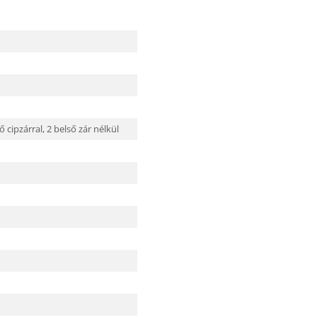
ő cipzárral,
2 belső zár nélkül