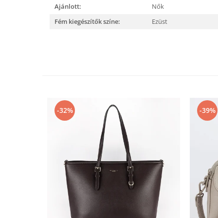
Ajánlott:
Nők
Fém kiegészítők színe:
Ezüst
-32%
-39%