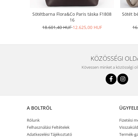
Sötétbarna Flora&Co Paris táska F1808
Sötét b
16
18.601,40 HUF
12.625,00 HUF
16
KÖZÖSSÉGI OLD
Kövessen minket a közösségi o
A BOLTRÓL
ÜGYFEL
Rólunk
Fizetési 
Felhasználási Feltételek
Visszaküld
Adatkezelési Tájékoztató
Termék-ga