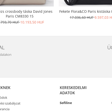
ézs crossbody táska David Jones
Fekete Flora&CO Paris kistáska
Paris CM8330 15
17.036,60 HUF
9.597,03 
.793,70 HUF
10.193,50 HUF
AL
Ü
ldalakon
EKNEK
KERESKEDELMI
ADATOK
módok
Sofiline
ési szabályzat
rancia