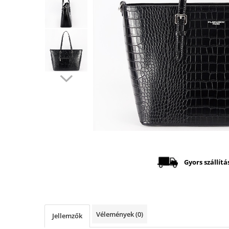
Distribuie
pe
Facebook
Gyors szállítá
Vélemények
(0)
Jellemzők