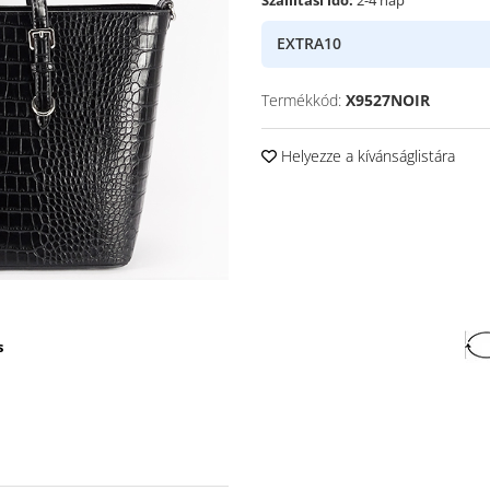
EXTRA10
Termékkód:
X9527NOIR
Helyezze a kívánságlistára
s