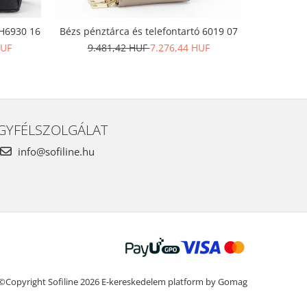
 H6930 16
Bézs pénztárca és telefontartó 6019 07
David Jon
HUF
9.481,42 HUF
7.276,44 HUF
19.9
GYFÉLSZOLGÁLAT
info@sofiline.hu
©Copyright Sofiline 2026
E-kereskedelem platform by Gomag