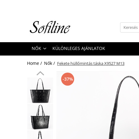
Nők
Kiegészítők
Táskák és retikülök
NŐK
KÜLÖNLEGES AJÁNLATOK
Valódi bőr
Hátizsákok
Home /
Nők /
Fekete hüllőmintás táska X9527 M13
Elegáns kistáskák
Pénztárcák
-37%
Övek