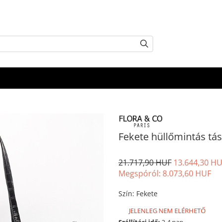
Fekete hüllőmintás tá
21.717,90 HUF
13.644,30 H
Megspóról:
8.073,60
HUF
Szín
:
Fekete
JELENLEG NEM ELÉRHETŐ
Szállítási idő:
2-4 nap