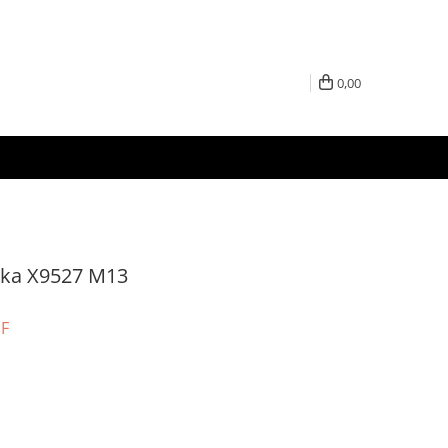
0,00
ska X9527 M13
UF