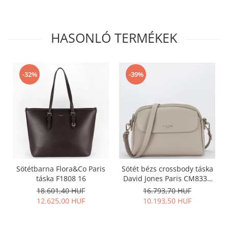
HASONLÓ TERMÉKEK
-32%
-39%
Sötétbarna Flora&Co Paris
Sötét bézs crossbody táska
táska F1808 16
David Jones Paris CM8330
15
18.601,40 HUF
16.793,70 HUF
12.625,00 HUF
10.193,50 HUF