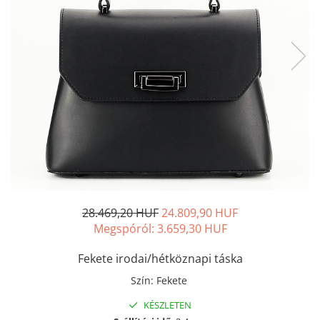
28.469,20 HUF
24.809,90 HUF
Megspóról:
3.659,30
HUF
Fekete irodai/hétköznapi táska
Szín
:
Fekete
KÉSZLETEN