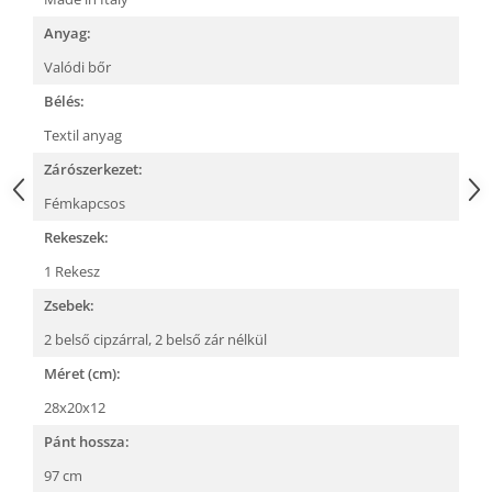
Anyag:
Valódi bőr
Bélés:
Textil anyag
Zárószerkezet:
Fémkapcsos
Rekeszek:
1 Rekesz
Zsebek:
2 belső cipzárral,
2 belső zár nélkül
Méret (cm):
28x20x12
Pánt hossza:
97 cm