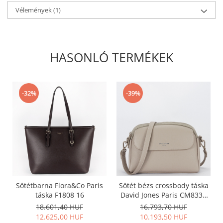
Vélemények
(1)
HASONLÓ TERMÉKEK
-32%
-39%
Sötétbarna Flora&Co Paris
Sötét bézs crossbody táska
táska F1808 16
David Jones Paris CM8330
15
18.601,40 HUF
16.793,70 HUF
12.625,00 HUF
10.193,50 HUF