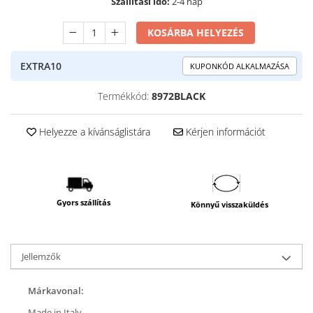
Szállítási idő:
2-4 nap
KOSÁRBA HELYEZÉS
EXTRA10
KUPONKÓD ALKALMAZÁSA
Termékkód:
8972BLACK
Helyezze a kívánságlistára
Kérjen információt
Gyors szállítás
Könnyű visszaküldés
Jellemzők
Márkavonal:
Made in Italy