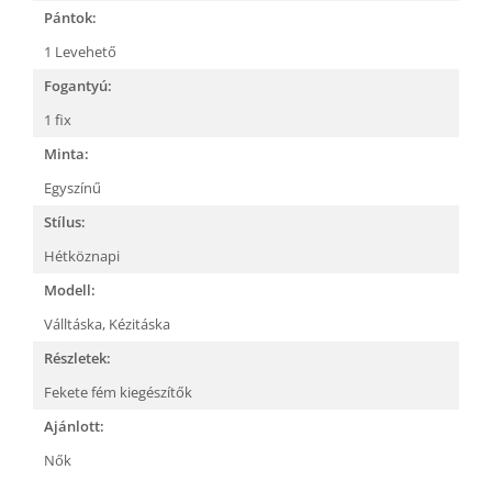
Pántok:
1 Levehető
Fogantyú:
1 fix
Minta:
Egyszínű
Stílus:
Hétköznapi
Modell:
Válltáska,
Kézitáska
Részletek:
Fekete fém kiegészítők
Ajánlott:
Nők