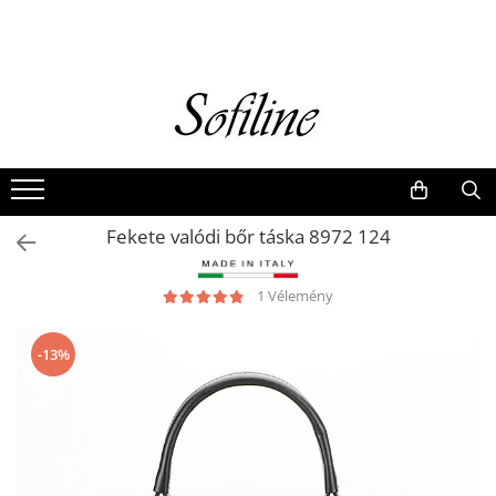
Nők
Kiegészítők
Táskák és retikülök
Valódi bőr
Hátizsákok
Fekete valódi bőr táska 8972 124
Elegáns kistáskák
Pénztárcák
1 Vélemény
Övek
-13%