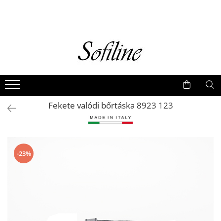
Nők
Kiegészítők
Táskák és retikülök
Valódi bőr
Hátizsákok
Fekete valódi bőrtáska 8923 123
Elegáns kistáskák
Pénztárcák
Övek
-23%