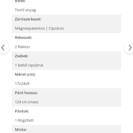
Bélés:
Textil anyag
Zárószerkezet:
Mágnespatentos | Cipzáros
Rekeszek:
2 Rekesz
Zsebek:
1 belső cipzárral
Méret (cm):
17x24x8
Pánt hossza:
124 cm (max)
Pántok:
1 Rögzített
Minta: