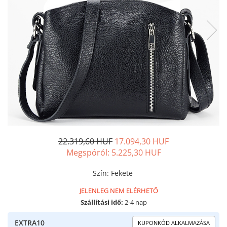
22.319,60 HUF
17.094,30 HUF
Megspóról:
5.225,30
HUF
Szín
:
Fekete
JELENLEG NEM ELÉRHETŐ
Szállítási idő:
2-4 nap
EXTRA10
KUPONKÓD ALKALMAZÁSA