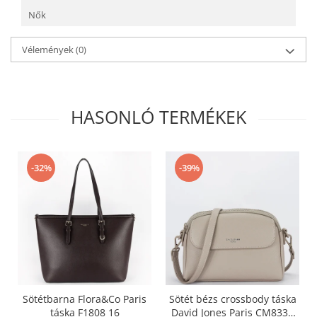
Nők
Vélemények
(0)
HASONLÓ TERMÉKEK
-32%
-39%
Sötétbarna Flora&Co Paris
Sötét bézs crossbody táska
táska F1808 16
David Jones Paris CM8330