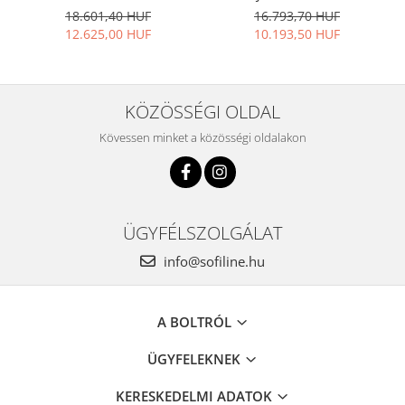
15
18.601,40 HUF
16.793,70 HUF
12.625,00 HUF
10.193,50 HUF
KÖZÖSSÉGI OLDAL
Kövessen minket a közösségi oldalakon
ÜGYFÉLSZOLGÁLAT
info@sofiline.hu
A BOLTRÓL
ÜGYFELEKNEK
KERESKEDELMI ADATOK