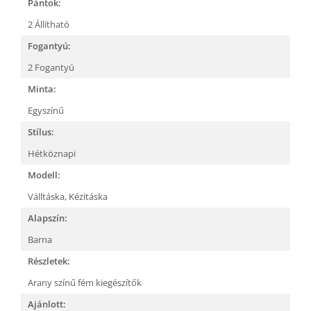
Pántok:
2 Állítható
Fogantyú:
2 Fogantyú
Minta:
Egyszínű
Stílus:
Hétköznapi
Modell:
Válltáska,
Kézitáska
Alapszín:
Barna
Részletek:
Arany színű fém kiegészítők
Ajánlott: