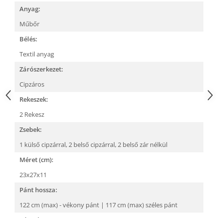
Anyag:
Műbőr
Bélés:
Textil anyag
Zárószerkezet:
Cipzáros
Rekeszek:
2 Rekesz
Zsebek:
1 külső cipzárral,
2 belső cipzárral,
2 belső zár nélkül
Méret (cm):
23x27x11
Pánt hossza:
122 cm (max) - vékony pánt | 117 cm (max) széles pánt