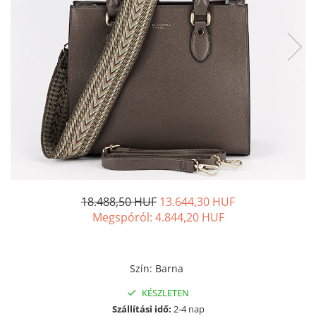
18.488,50 HUF
13.644,30 HUF
Megspóról:
4.844,20
HUF
Szín
:
Barna
KÉSZLETEN
Szállítási idő:
2-4 nap