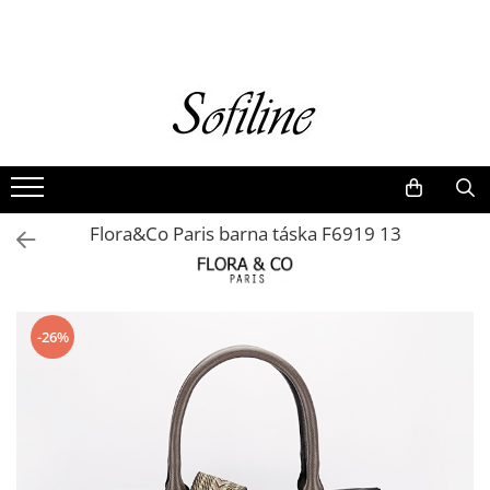
Nők
Kiegészítők
Táskák és retikülök
Valódi bőr
Hátizsákok
Flora&Co Paris barna táska F6919 13
Elegáns kistáskák
Pénztárcák
Övek
-26%