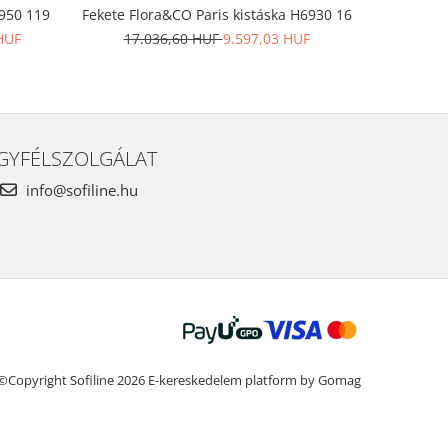
8950 119
Fekete Flora&CO Paris kistáska H6930 16
Bézs pénzt
HUF
17.036,60 HUF
9.597,03 HUF
9.4
GYFÉLSZOLGÁLAT
info@sofiline.hu
©Copyright Sofiline 2026
E-kereskedelem platform by Gomag