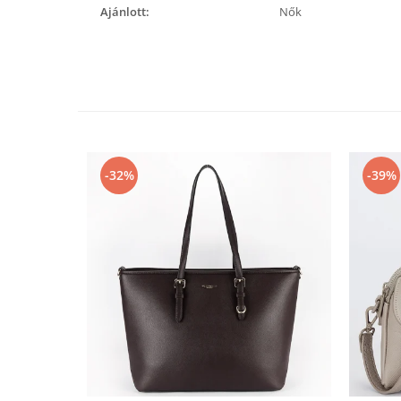
Ajánlott:
Nők
-32%
-39%