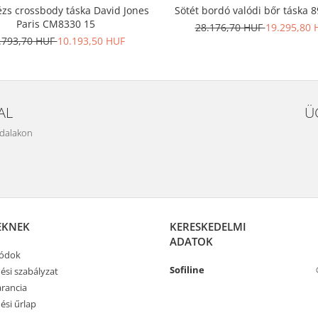
ézs crossbody táska David Jones
Sötét bordó valódi bőr táska 
Paris CM8330 15
28.176,70 HUF
19.295,80 
.793,70 HUF
10.193,50 HUF
AL
Ü
ldalakon
EKNEK
KERESKEDELMI
ADATOK
módok
Sofiline
ési szabályzat
rancia
ési űrlap