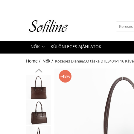
Nők
Kiegészítők
Táskák és retikülök
NŐK
KÜLÖNLEGES AJÁNLATOK
Valódi bőr
Hátizsákok
Home /
Nők /
Közepes Diana&CO táska DTL3404-1 16 Káv
Elegáns kistáskák
Pénztárcák
-48%
Övek