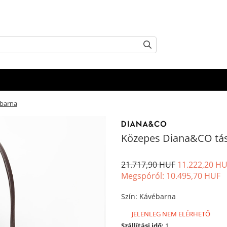
ébarna
Közepes Diana&CO tás
21.717,90 HUF
11.222,20 H
Megspóról:
10.495,70
HUF
Szín
:
Kávébarna
JELENLEG NEM ELÉRHETŐ
Szállítási idő:
1