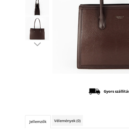
Distribuie
pe
Facebook
Gyors szállítá
Vélemények
(0)
Jellemzők