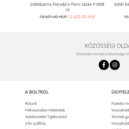
Sötétbarna Flora&Co Paris táska F1808
Sötét b
16
18.601,40 HUF
12.625,00 HUF
16
KÖZÖSSÉGI OLD
Kövessen minket a közösségi o
A BOLTRÓL
ÜGYFEL
Rólunk
Fizetési 
Felhasználási Feltételek
Visszaküld
Adatkezelési Tájékoztató
Termék-ga
Info szállítás
Visszaküld