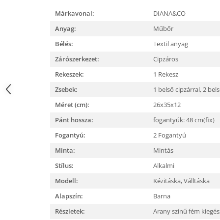
Márkavonal:
DIANA&CO
Anyag:
Műbőr
Bélés:
Textil anyag
Zárószerkezet:
Cipzáros
Rekeszek:
1 Rekesz
Zsebek:
1 belső cipzárral,
2 bels
Méret (cm):
26x35x12
Pánt hossza:
fogantyúk: 48 cm(fix)
Fogantyú:
2 Fogantyú
Minta:
Mintás
Stílus:
Alkalmi
Modell:
Kézitáska,
Válltáska
Alapszín:
Barna
Részletek:
Arany színű fém kiegé