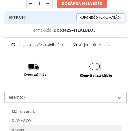
KOSÁRBA HELYEZÉS
EXTRA10
KUPONKÓD ALKALMAZÁSA
Termékkód:
DOS3425-4TEALBLUE
Helyezze a kívánságlistára
Kérjen információt
Gyors szállítás
Könnyű visszaküldés
Jellemzők
Márkavonal:
DIANA&CO
Anyag: