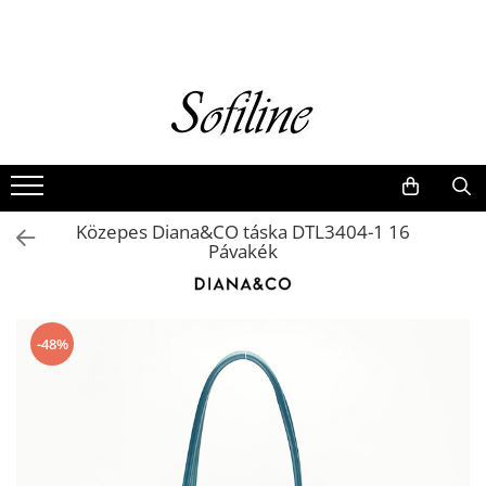
Nők
Kiegészítők
Táskák és retikülök
Valódi bőr
Hátizsákok
Közepes Diana&CO táska DTL3404-1 16
Elegáns kistáskák
Pávakék
Pénztárcák
Övek
-48%