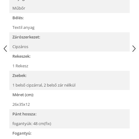
Műbőr
Bélés:
Textil anyag
Zárószerkezet:
Cipzáros
Rekeszek:
1 Rekesz
Zsebek:
1 belső cipzárral,
2 belső zár nélkül
Méret (cm):
26x35x12
Pánt hossza:
fogantyúk: 48 cm(fix)
Fogantyú: