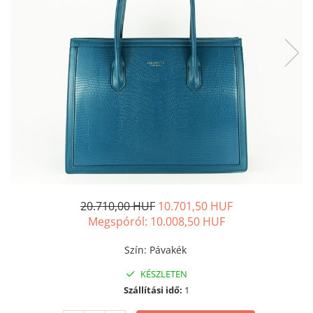
20.710,00 HUF
10.701,50 HUF
Megspóról:
10.008,50
HUF
Szín
:
Pávakék
KÉSZLETEN
Szállítási idő:
1