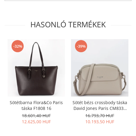
HASONLÓ TERMÉKEK
-32%
-39%
Sötétbarna Flora&Co Paris
Sötét bézs crossbody táska
táska F1808 16
David Jones Paris CM8330
15
18.601,40 HUF
16.793,70 HUF
12.625,00 HUF
10.193,50 HUF