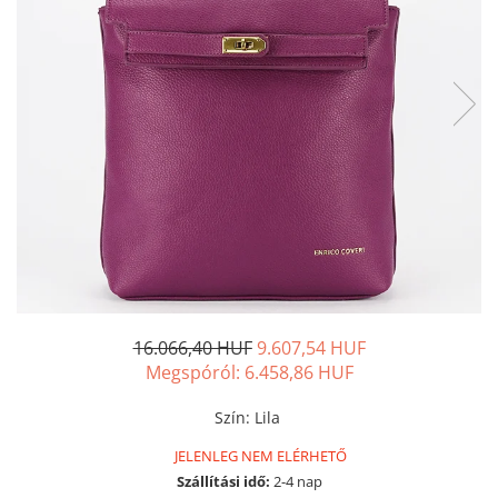
16.066,40 HUF
9.607,54 HUF
Megspóról:
6.458,86
HUF
Szín
:
Lila
JELENLEG NEM ELÉRHETŐ
Szállítási idő:
2-4 nap