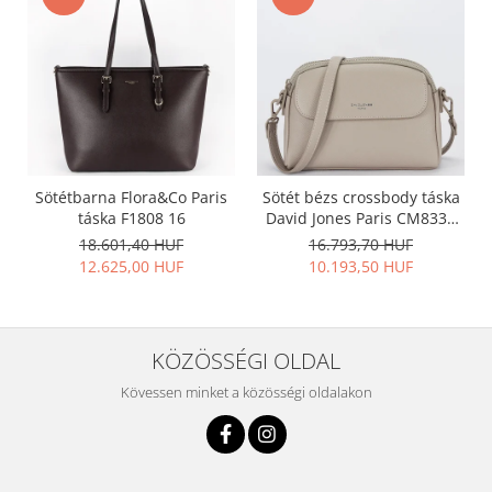
Sötétbarna Flora&Co Paris
Sötét bézs crossbody táska
táska F1808 16
David Jones Paris CM8330
15
18.601,40 HUF
16.793,70 HUF
12.625,00 HUF
10.193,50 HUF
KÖZÖSSÉGI OLDAL
Kövessen minket a közösségi oldalakon