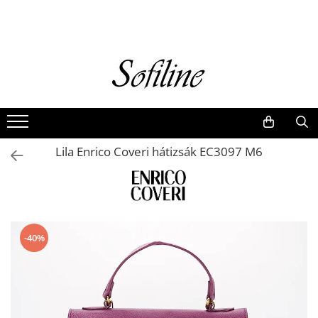
Nők
Kiegészítők
Táskák és retikülök
Valódi bőr
Hátizsákok
Lila Enrico Coveri hátizsák EC3097 M6
Elegáns kistáskák
Pénztárcák
Övek
-40%