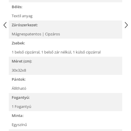
Bélés:
Textil anyag
Zárószerkezet:
Mágnespatentos | Cipzáros
Zsebek:
1 belső cipzárral,
1 belső zár nélkül,
1 külső cipzárral
Méret (cm):
30x32x8
Pántok:
Állítható
Fogantyú:
1 Fogantyú
Minta:
Egyszínű