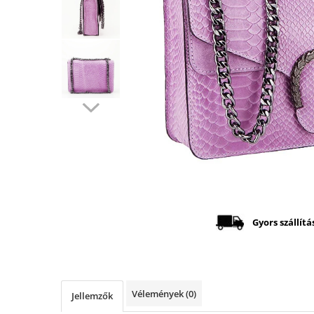
Distribuie
pe
Facebook
Gyors szállítá
Vélemények
(0)
Jellemzők