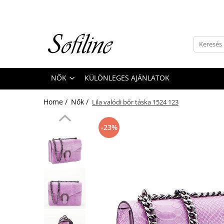
Nők
Kiegészítők
Táskák és retikülök
NŐK
KÜLÖNLEGES AJÁNLATOK
Valódi bőr
Hátizsákok
Home /
Nők /
Lila valódi bőr táska 1524 123
Elegáns kistáskák
Pénztárcák
-23%
Övek