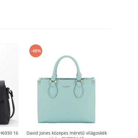
-48%
-32%
 H6930 16
David Jones közepes méretű világoskék
Nagy méret