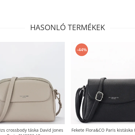
HASONLÓ TERMÉKEK
-44%
ézs crossbody táska David Jones
Fekete Flora&CO Paris kistáska