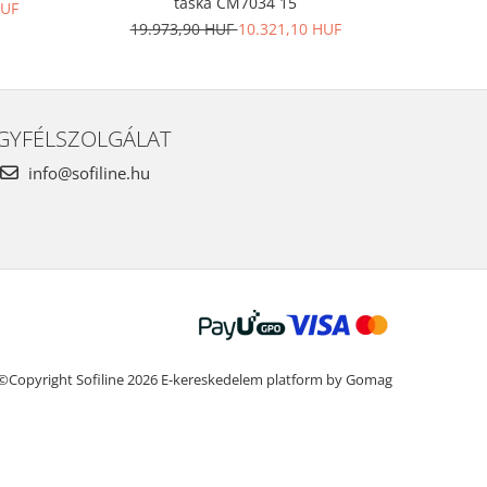
táska CM7034 15
HUF
19.973,90 HUF
10.321,10 HUF
20.1
GYFÉLSZOLGÁLAT
info@sofiline.hu
©Copyright Sofiline 2026
E-kereskedelem platform by Gomag