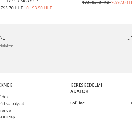
Paris CM8330 15
17.036,60 HUF
9.597,03 
.793,70 HUF
10.193,50 HUF
AL
Ü
ldalakon
EKNEK
KERESKEDELMI
ADATOK
módok
Sofiline
ési szabályzat
rancia
ési űrlap
L