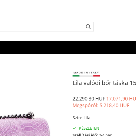
Lila valódi bőr táska 1
22.290,30 HUF
17.071,90 H
Megspóról:
5.218,40
HUF
Szín
:
Lila
KÉSZLETEN
Szállítási idő:
2-4 nap