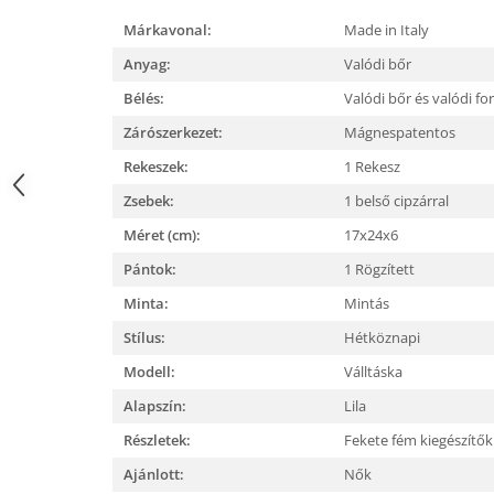
Márkavonal:
Made in Italy
Anyag:
Valódi bőr
Bélés:
Valódi bőr és valódi fo
Zárószerkezet:
Mágnespatentos
Rekeszek:
1 Rekesz
Zsebek:
1 belső cipzárral
Méret (cm):
17x24x6
Pántok:
1 Rögzített
Minta:
Mintás
Stílus:
Hétköznapi
Modell:
Válltáska
Alapszín:
Lila
Részletek:
Fekete fém kiegészítő
Ajánlott:
Nők