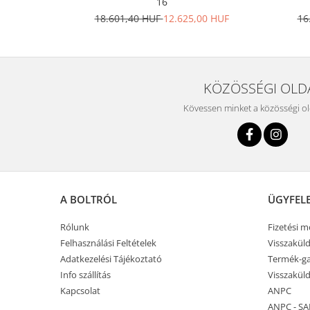
16
18.601,40 HUF
12.625,00 HUF
16
KÖZÖSSÉGI OLD
Kövessen minket a közösségi o
A BOLTRÓL
ÜGYFEL
Rólunk
Fizetési 
Felhasználási Feltételek
Visszaküld
Adatkezelési Tájékoztató
Termék-ga
Info szállítás
Visszaküld
Kapcsolat
ANPC
ANPC - SA