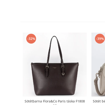
-32%
-39%
Sötétbarna Flora&Co Paris táska F1808
Sötét b