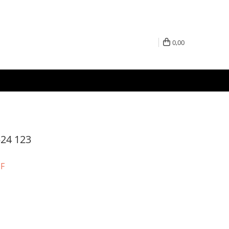
0,00
524 123
UF