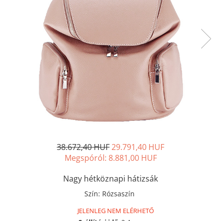
38.672,40 HUF
29.791,40 HUF
Megspóról:
8.881,00
HUF
Nagy hétköznapi hátizsák
Szín
:
Rózsaszín
JELENLEG NEM ELÉRHETŐ