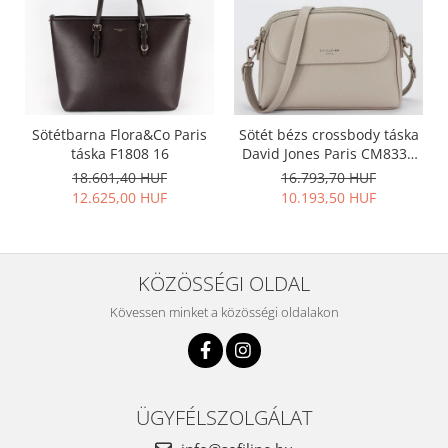
Sötétbarna Flora&Co Paris
Sötét bézs crossbody táska
táska F1808 16
David Jones Paris CM8330
15
18.601,40 HUF
16.793,70 HUF
12.625,00 HUF
10.193,50 HUF
KÖZÖSSÉGI OLDAL
Kövessen minket a közösségi oldalakon
ÜGYFÉLSZOLGÁLAT