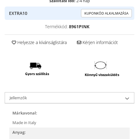
Szállítási idő:
2-4 nap
EXTRA10
KUPONKÓD ALKALMAZÁSA
Termékkód:
8961PINK
Helyezze a kívánságlistára
Kérjen információt
Gyors szállítás
Könnyű visszaküldés
Jellemzők
Márkavonal:
Made in Italy
Anyag: