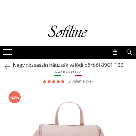
Nők
Kiegészítők
Táskák és retikülök
Valódi bőr
Hátizsákok
Nagy rózsaszín hátizsák valódi bőrből 8961 122
Elegáns kistáskák
Pénztárcák
2 Vélemények
Övek
-23%