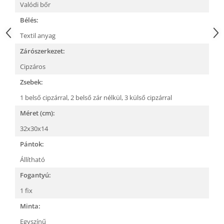
Valódi bőr
Bélés:
Textil anyag
Zárószerkezet:
Cipzáros
Zsebek:
1 belső cipzárral,
2 belső zár nélkül,
3 külső cipzárral
Méret (cm):
32x30x14
Pántok:
Állítható
Fogantyú:
1 fix
Minta:
Egyszínű