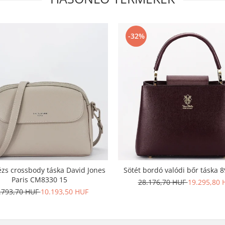
-32%
ézs crossbody táska David Jones
Sötét bordó valódi bőr táska 
Paris CM8330 15
28.176,70 HUF
19.295,80 
.793,70 HUF
10.193,50 HUF