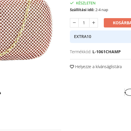
KÉSZLETEN
Szállítási idő:
2-4 nap
KOSÁRBA
EXTRA10
Termékkód:
L-1061CHAMP
Helyezze a kívánságlistára
s