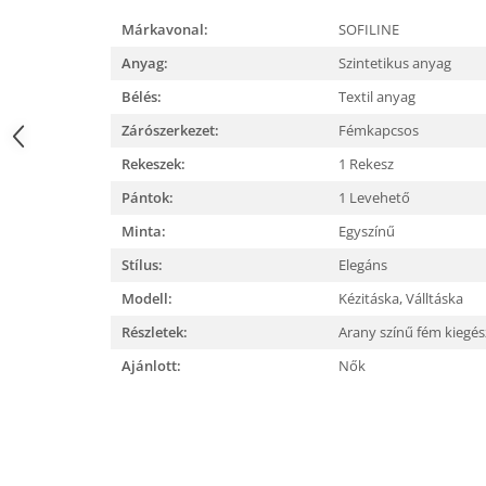
Márkavonal:
SOFILINE
Anyag:
Szintetikus anyag
Bélés:
Textil anyag
Zárószerkezet:
Fémkapcsos
Rekeszek:
1 Rekesz
Pántok:
1 Levehető
Minta:
Egyszínű
Stílus:
Elegáns
Modell:
Kézitáska,
Válltáska
Részletek:
Arany színű fém kiegé
Ajánlott:
Nők