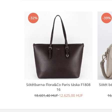
-32%
-39%
Sötétbarna Flora&Co Paris táska F1808
Sötét b
16
18.601,40 HUF
12.625,00 HUF
16