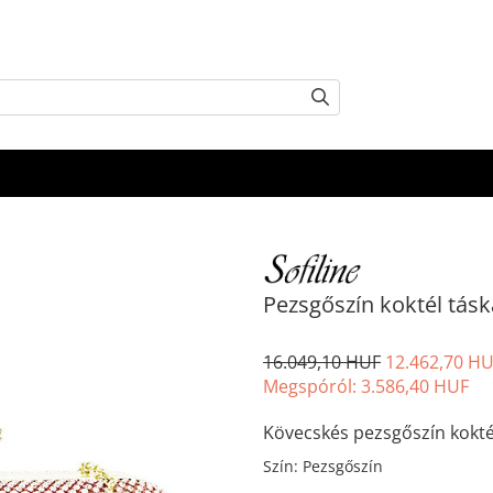
Pezsgőszín koktél tás
16.049,10 HUF
12.462,70 H
Megspóról:
3.586,40
HUF
Kövecskés pezsgőszín kokté
Szín
:
Pezsgőszín