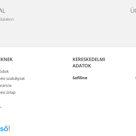
AL
Ü
ldalakon
EKNEK
KERESKEDELMI
ADATOK
módok
Sofiline
ési szabályzat
rancia
ési űrlap
L