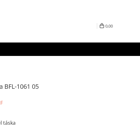
0,00
ka BFL-1061 05
UF
l táska