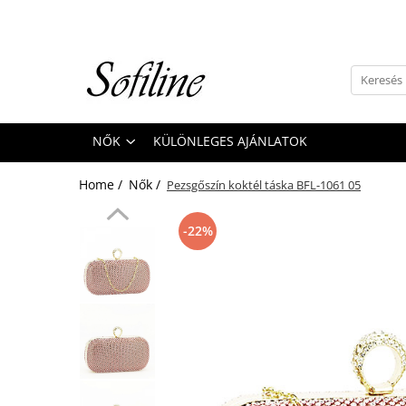
Nők
Kiegészítők
Táskák és retikülök
NŐK
KÜLÖNLEGES AJÁNLATOK
Valódi bőr
Hátizsákok
Home /
Nők /
Pezsgőszín koktél táska BFL-1061 05
Elegáns kistáskák
Pénztárcák
-22%
Övek