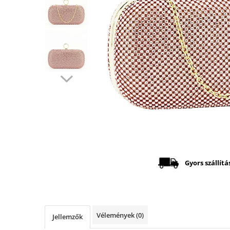
Distribuie
pe
Facebook
Gyors szállítá
Vélemények
(0)
Jellemzők