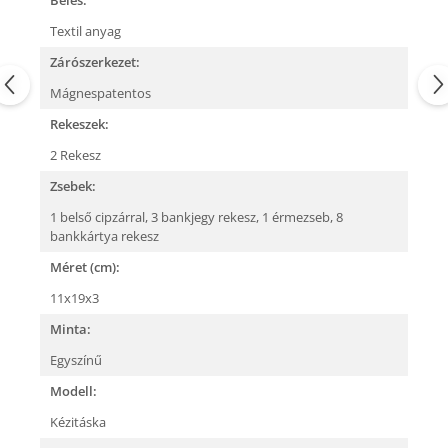
Bélés:
Textil anyag
Zárószerkezet:
Mágnespatentos
Rekeszek:
2 Rekesz
Zsebek:
1 belső cipzárral,
3 bankjegy rekesz,
1 érmezseb,
8
bankkártya rekesz
Méret (cm):
11x19x3
Minta:
Egyszínű
Modell:
Kézitáska