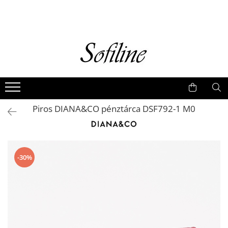
Nők
Kiegészítők
Táskák és retikülök
Valódi bőr
Hátizsákok
Piros DIANA&CO pénztárca DSF792-1 M0
Elegáns kistáskák
Pénztárcák
Övek
-30%