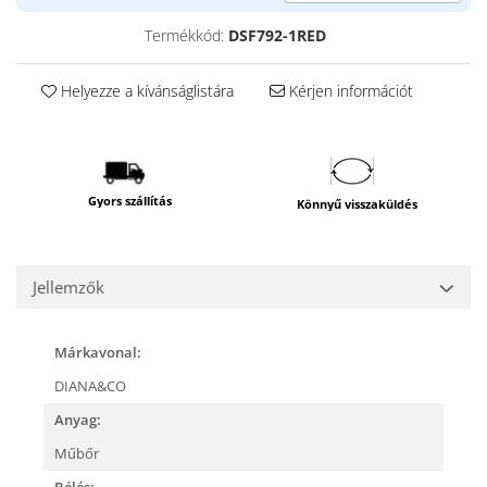
Termékkód:
DSF792-1RED
Helyezze a kívánságlistára
Kérjen információt
Gyors szállítás
Könnyű visszaküldés
Jellemzők
Márkavonal:
DIANA&CO
Anyag:
Műbőr