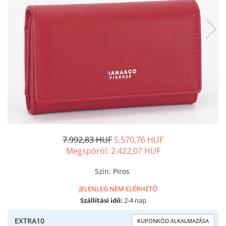
7.992,83 HUF
5.570,76 HUF
Megspóról:
2.422,07
HUF
Szín
:
Piros
JELENLEG NEM ELÉRHETŐ
Szállítási idő:
2-4 nap
EXTRA10
KUPONKÓD ALKALMAZÁSA