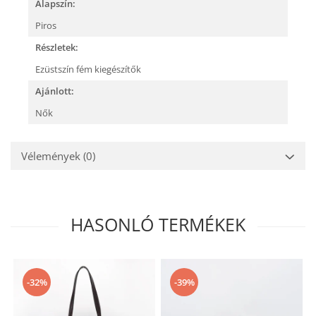
Alapszín:
Piros
Részletek:
Ezüstszín fém kiegészítők
Ajánlott:
Nők
Vélemények
(0)
HASONLÓ TERMÉKEK
-32%
-39%