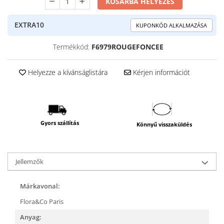
KOSÁRBA HELYEZÉS
EXTRA10
KUPONKÓD ALKALMAZÁSA
Termékkód:
F6979ROUGEFONCEE
Helyezze a kívánságlistára
Kérjen információt
Gyors szállítás
Könnyű visszaküldés
Jellemzők
Márkavonal:
Flora&Co Paris
Anyag: