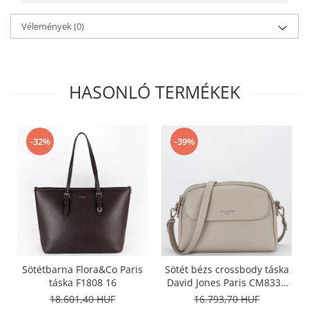
Vélemények
(0)
HASONLÓ TERMÉKEK
-32%
-39%
Sötétbarna Flora&Co Paris
Sötét bézs crossbody táska
táska F1808 16
David Jones Paris CM8330
15
18.601,40 HUF
16.793,70 HUF