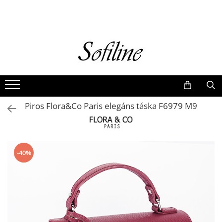
Nők
Kiegészítők
Táskák és retikülök
Valódi bőr
Hátizsákok
Piros Flora&Co Paris elegáns táska F6979 M9
Elegáns kistáskák
Pénztárcák
Övek
-40%