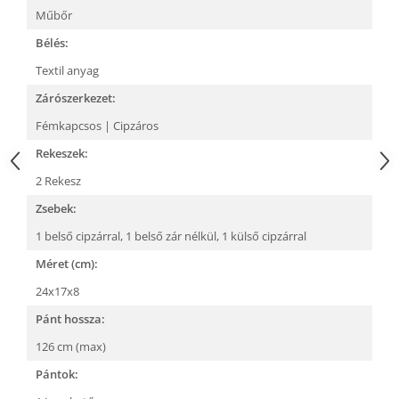
Műbőr
Bélés:
Textil anyag
Zárószerkezet:
Fémkapcsos | Cipzáros
Rekeszek:
2 Rekesz
Zsebek:
1 belső cipzárral,
1 belső zár nélkül,
1 külső cipzárral
Méret (cm):
24x17x8
Pánt hossza:
126 cm (max)
Pántok: