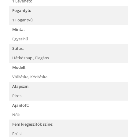
1 Levehető
Fogantyú:
1 Fogantyú
Minta:
Egyszínű
Stílus:
Hétköznapi,
Elegáns
Modell:
Válltáska,
Kézitáska
Alapszín:
Piros
Ajánlott:
Nők
Fém kiegészítők színe:
Ezüst