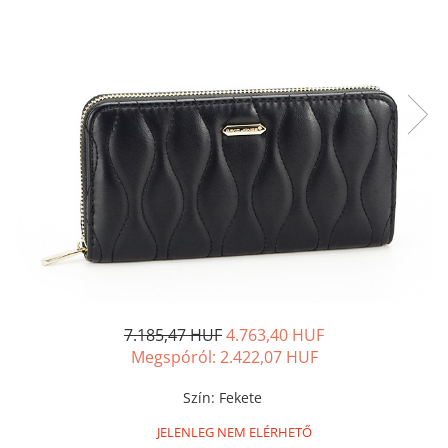
7.185,47 HUF
4.763,40 HUF
Megspóról:
2.422,07
HUF
Szín
:
Fekete
JELENLEG NEM ELÉRHETŐ