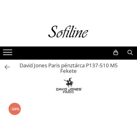
Nők
Kiegészítők
Táskák és retikülök
Valódi bőr
Hátizsákok
David Jones Paris pénztárca P137-510 M5
Elegáns kistáskák
Fekete
Pénztárcák
Övek
-34%