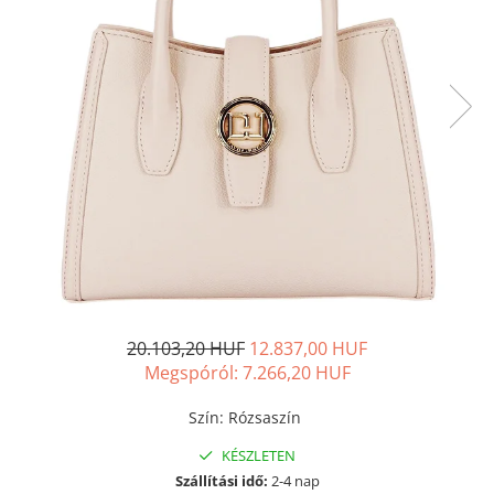
20.103,20 HUF
12.837,00 HUF
Megspóról:
7.266,20
HUF
Szín
:
Rózsaszín
KÉSZLETEN
Szállítási idő:
2-4 nap