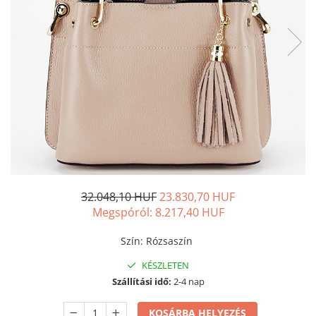
32.048,10 HUF
23.830,70 HUF
Megspóról:
8.217,40
HUF
Szín
:
Rózsaszín
KÉSZLETEN
Szállítási idő:
2-4 nap
KOSÁRBA HELYEZÉS