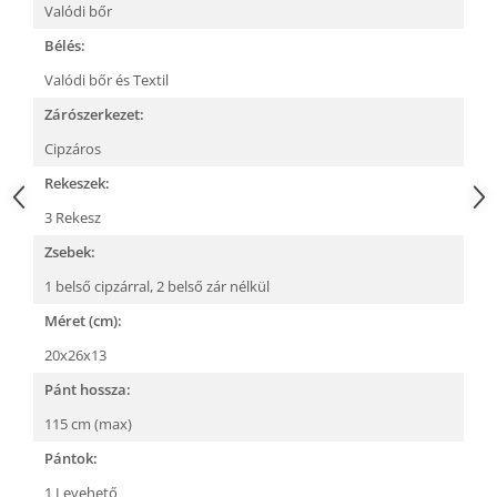
Valódi bőr
Bélés:
Valódi bőr és Textil
Zárószerkezet:
Cipzáros
Rekeszek:
3 Rekesz
Zsebek:
1 belső cipzárral,
2 belső zár nélkül
Méret (cm):
20x26x13
Pánt hossza:
115 cm (max)
Pántok:
1 Levehető