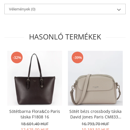
Vélemények
(0)
HASONLÓ TERMÉKEK
-32%
-39%
Sötétbarna Flora&Co Paris
Sötét bézs crossbody táska
táska F1808 16
David Jones Paris CM8330
15
18.601,40 HUF
16.793,70 HUF
12.625,00 HUF
10.193,50 HUF