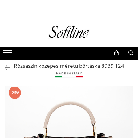
Nők
Kiegészítők
Táskák és retikülök
Valódi bőr
Hátizsákok
Rózsaszín közepes méretű bőrtáska 8939 124
Elegáns kistáskák
Pénztárcák
Övek
-26%