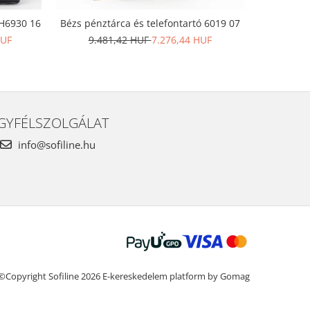
 H6930 16
Bézs pénztárca és telefontartó 6019 07
David Jon
HUF
9.481,42 HUF
7.276,44 HUF
19.9
GYFÉLSZOLGÁLAT
info@sofiline.hu
©Copyright Sofiline 2026
E-kereskedelem platform by Gomag