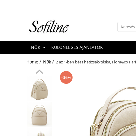
Nők
Kiegészítők
Táskák és retikülök
NŐK
KÜLÖNLEGES AJÁNLATOK
Valódi bőr
Hátizsákok
Home /
Nők /
2 az 1-ben bézs hátizsák/táska, Flora&co Par
Elegáns kistáskák
Pénztárcák
-36%
Övek