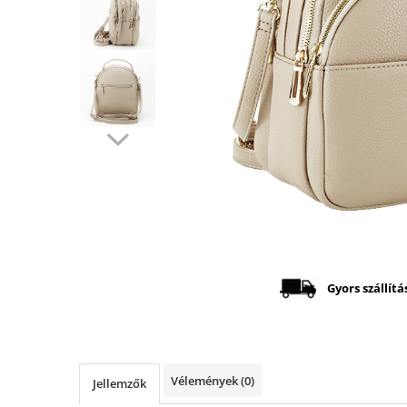
Distribuie
pe
Facebook
Gyors szállítá
Vélemények
(0)
Jellemzők