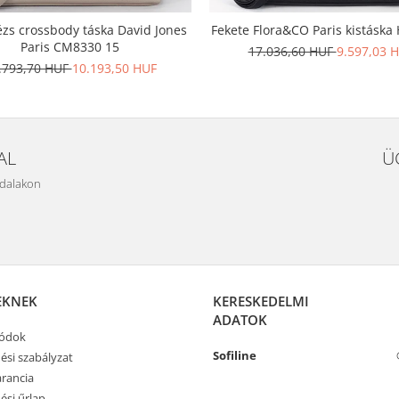
ézs crossbody táska David Jones
Fekete Flora&CO Paris kistáska
Paris CM8330 15
17.036,60 HUF
9.597,03 
.793,70 HUF
10.193,50 HUF
AL
Ü
ldalakon
EKNEK
KERESKEDELMI
ADATOK
módok
Sofiline
ési szabályzat
rancia
ési űrlap