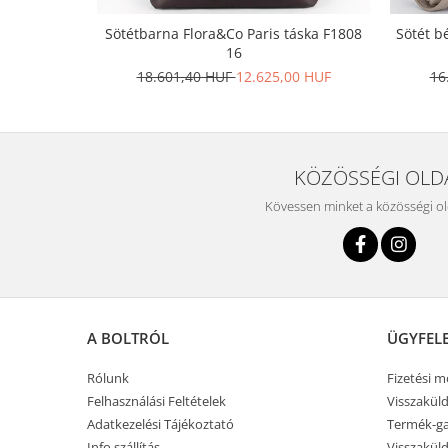
Sötétbarna Flora&Co Paris táska F1808
Sötét b
16
18.601,40 HUF
12.625,00 HUF
16
KÖZÖSSÉGI OLD
Kövessen minket a közösségi o
A BOLTRÓL
ÜGYFEL
Rólunk
Fizetési 
Felhasználási Feltételek
Visszaküld
Adatkezelési Tájékoztató
Termék-ga
Info szállítás
Visszaküld