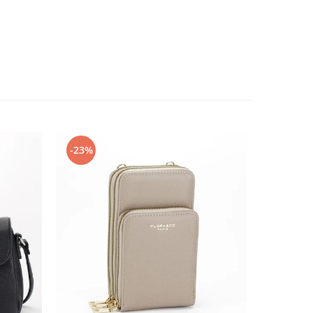
-23%
-48%