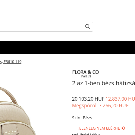
is, F3610 119
2 az 1-ben bézs hátizs
20.103,20 HUF
12.837,00 H
Megspóról:
7.266,20
HUF
Szín
:
Bézs
JELENLEG NEM ELÉRHETŐ
Szállítási idő:
1