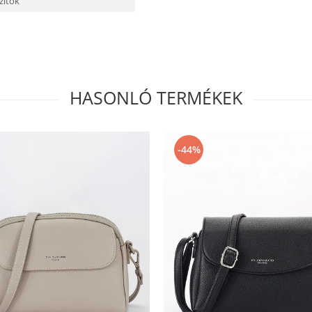
szítők
HASONLÓ TERMÉKEK
-44%