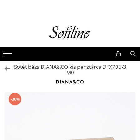
Nők
Kiegészítők
Táskák és retikülök
Valódi bőr
Hátizsákok
Sötét bézs DIANA&CO kis pénztárca DFX795-3
Elegáns kistáskák
M0
Pénztárcák
Övek
-30%