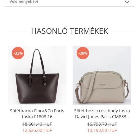
Vélemények
(0)
HASONLÓ TERMÉKEK
-32%
-39%
Sötétbarna Flora&Co Paris
Sötét bézs crossbody táska
táska F1808 16
David Jones Paris CM8330
15
18.601,40 HUF
16.793,70 HUF
12.625,00 HUF
10.193,50 HUF