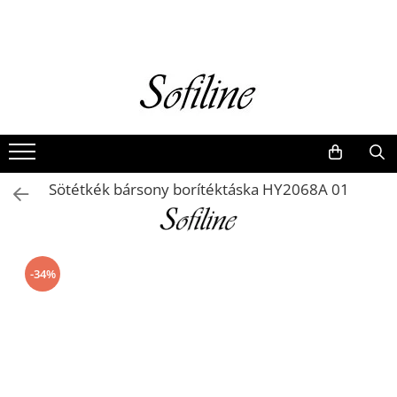
Nők
Kiegészítők
Táskák és retikülök
Valódi bőr
Hátizsákok
Sötétkék bársony borítéktáska HY2068A 01
Elegáns kistáskák
Pénztárcák
Övek
-34%