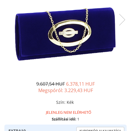
9.607,54 HUF
6.378,11 HUF
Megspóról:
3.229,43
HUF
Szín
:
Kék
JELENLEG NEM ELÉRHETŐ
Szállítási idő:
1
EXTRA10
KUPONKÓD ALKALMAZÁSA