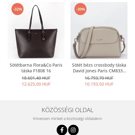
-32%
-39%
Sötétbarna Flora&Co Paris
Sötét bézs crossbody táska
táska F1808 16
David Jones Paris CM8330
15
18.601,40 HUF
16.793,70 HUF
12.625,00 HUF
10.193,50 HUF
KÖZÖSSÉGI OLDAL
Kövessen minket a közösségi oldalakon