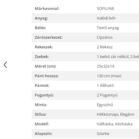
Márkavonal:
SOFILINE
Anyag:
Valódi bőr
Bélés:
Textil anyag
Zárószerkezet:
Cipzáros
Rekeszek:
2 Rekesz
Zsebek:
1 belső zár nélkül,
2 be
Méret (cm):
25x32x14
Pánt hossza:
130 cm (max)
Pántok:
1 Állíható
Fogantyú:
2 Fogantyú
Minta:
Egyszínű
Stílus:
Hétköznapi,
Elegáns
Modell:
Válltáska,
Kézitáska
Alapszín:
Szürke