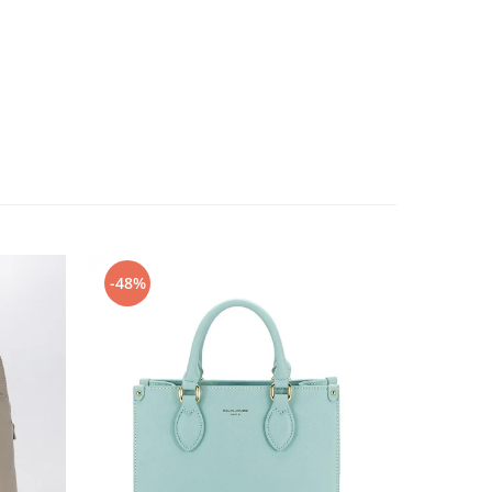
-48%
-32%