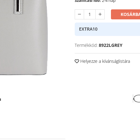
Szállítási idő:
2-4 nap
KOSÁRBA
EXTRA10
Termékkód:
8922LGREY
Helyezze a kívánságlistára
s