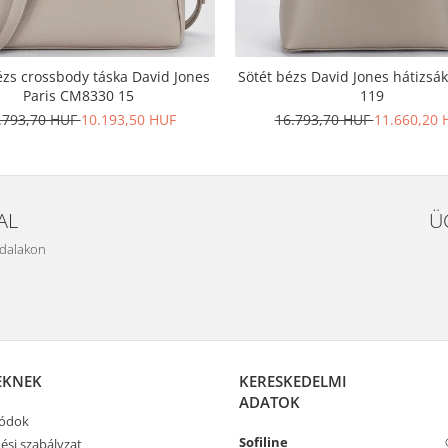
ézs crossbody táska David Jones
Sötét bézs David Jones hátizs
Paris CM8330 15
119
.793,70 HUF
10.193,50 HUF
16.793,70 HUF
11.660,20 
AL
Ü
ldalakon
EKNEK
KERESKEDELMI
ADATOK
módok
Sofiline
ési szabályzat