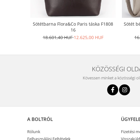
Sötétbarna Flora&Co Paris táska F1808
Sötét b
16
18.601,40 HUF
12.625,00 HUF
16
KÖZÖSSÉGI OLD
Kövessen minket a közösségi o
A BOLTRÓL
ÜGYFEL
Rólunk
Fizetési 
Felhasználási Feltételek
Visszaküld