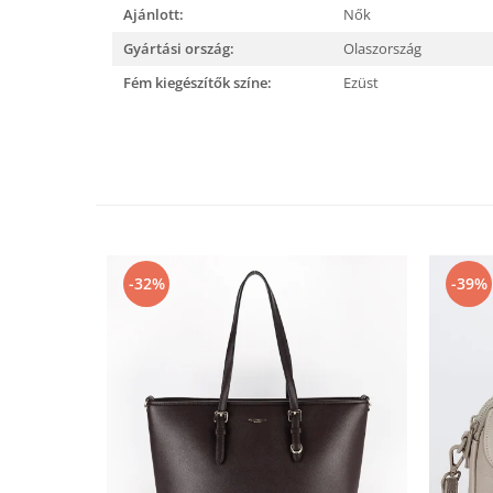
Ajánlott:
Nők
Gyártási ország:
Olaszország
Fém kiegészítők színe:
Ezüst
-32%
-39%