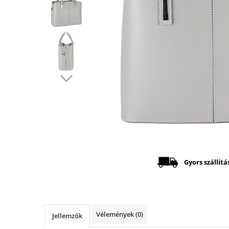
Distribuie
pe
Facebook
Gyors szállítá
Vélemények
(0)
Jellemzők