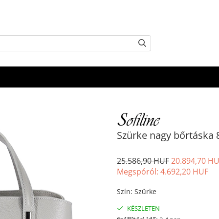
Szürke nagy bőrtáska
25.586,90 HUF
20.894,70 H
Megspóról:
4.692,20
HUF
Szín
:
Szürke
KÉSZLETEN