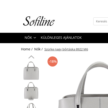
Nők
Kiegészítők
Táskák és retikülök
NŐK
KÜLÖNLEGES AJÁNLATOK
Valódi bőr
Hátizsákok
Home /
Nők /
Szürke nagy bőrtáska 8922 M6
Elegáns kistáskák
Pénztárcák
-18%
Övek