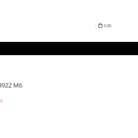
0,00
 8922 M6
UF