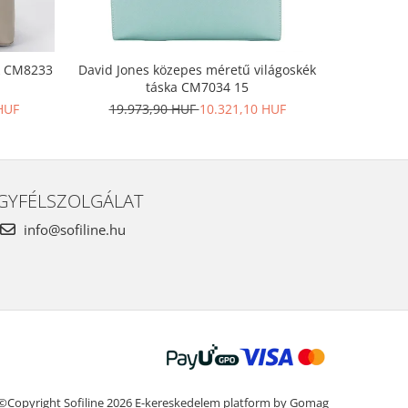
ák CM8233
David Jones közepes méretű világoskék
Nagy méret
táska CM7034 15
HUF
19.973,90 HUF
10.321,10 HUF
20.1
GYFÉLSZOLGÁLAT
info@sofiline.hu
©Copyright Sofiline 2026
E-kereskedelem platform by Gomag