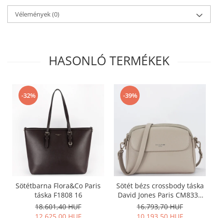
Vélemények
(0)
HASONLÓ TERMÉKEK
-32%
-39%
Sötétbarna Flora&Co Paris
Sötét bézs crossbody táska
táska F1808 16
David Jones Paris CM8330
15
18.601,40 HUF
16.793,70 HUF
12.625,00 HUF
10.193,50 HUF