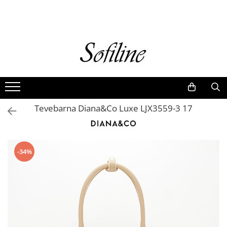
Nők
Kiegészítők
Táskák és retikülök
Valódi bőr
Hátizsákok
Tevebarna Diana&Co Luxe LJX3559-3 17
Elegáns kistáskák
Pénztárcák
Övek
-34%