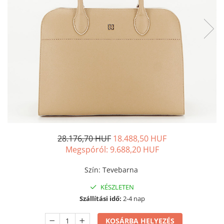
28.176,70 HUF
18.488,50 HUF
Megspóról:
9.688,20
HUF
Szín
:
Tevebarna
KÉSZLETEN
Szállítási idő:
2-4 nap
KOSÁRBA HELYEZÉS