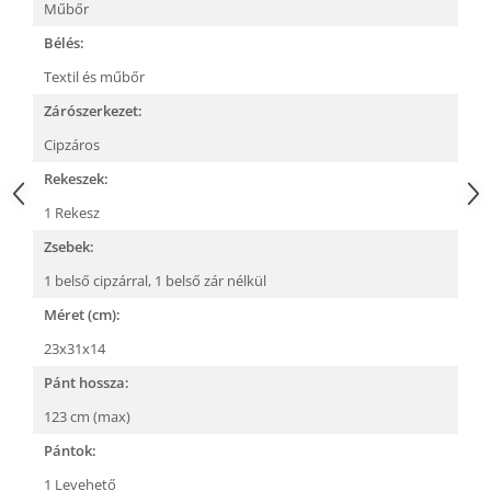
Műbőr
Bélés:
Textil és műbőr
Zárószerkezet:
Cipzáros
Rekeszek:
1 Rekesz
Zsebek:
1 belső cipzárral,
1 belső zár nélkül
Méret (cm):
23x31x14
Pánt hossza:
123 cm (max)
Pántok:
1 Levehető