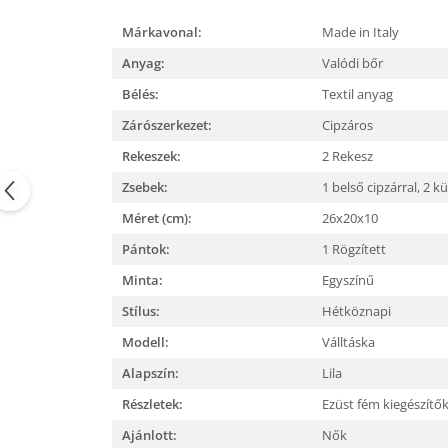
Márkavonal:
Made in Italy
Anyag:
Valódi bőr
Bélés:
Textil anyag
Zárószerkezet:
Cipzáros
Rekeszek:
2 Rekesz
Zsebek:
1 belső cipzárral,
2 kü
Méret (cm):
26x20x10
Pántok:
1 Rögzített
Minta:
Egyszínű
Stílus:
Hétköznapi
Modell:
Válltáska
Alapszín:
Lila
Részletek:
Ezüst fém kiegészítő
Ajánlott:
Nők