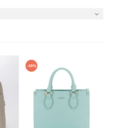
-48%
-32%