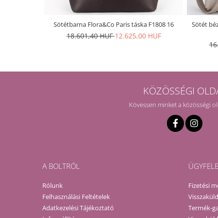
Sötétbarna Flora&Co Paris táska F1808 16
Sötét béz
18.601,40 HUF
12.625,00 HUF
16
KÖZÖSSÉGI OLD
Kövessen minket a közösségi o
A BOLTRÓL
ÜGYFEL
Rólunk
Fizetési 
Felhasználási Feltételek
Visszaküld
Adatkezelési Tájékoztató
Termék-ga