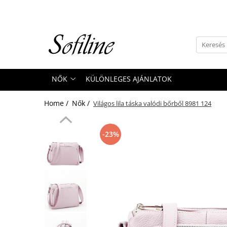
Nők
Kiegészítők
Táskák és retikülök
NŐK
KÜLÖNLEGES AJÁNLATOK
Valódi bőr
Hátizsákok
Home /
Nők /
Világos lila táska valódi bőrből 8981 124
Elegáns kistáskák
Pénztárcák
-23%
Övek