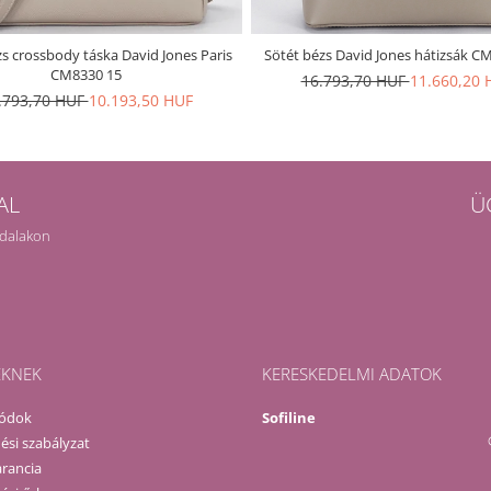
s crossbody táska David Jones Paris
Sötét bézs David Jones hátizsák C
CM8330 15
16.793,70 HUF
11.660,20 
.793,70 HUF
10.193,50 HUF
AL
Ü
ldalakon
EKNEK
KERESKEDELMI ADATOK
módok
Sofiline
ési szabályzat
rancia