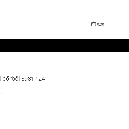
0,00
di bőrből 8981 124
UF