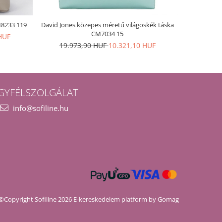
M8233 119
David Jones közepes méretű világoskék táska
Nagy mére
CM7034 15
HUF
19.973,90 HUF
10.321,10 HUF
20.1
GYFÉLSZOLGÁLAT
info@sofiline.hu
©Copyright Sofiline 2026
E-kereskedelem platform by Gomag