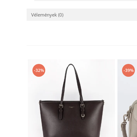
Vélemények
(0)
-32%
-39%