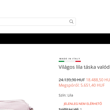
Világos lila táska való
24.139,90 HUF
18.488,50 H
Megspóról:
5.651,40
HUF
Szín
:
Lila
JELENLEG NEM ELÉRHETŐ
Szállítási idő:
1